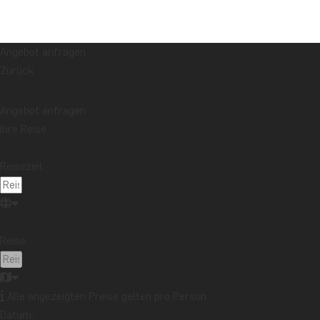
Angebot anfragen
Zurück
Angebot anfragen
Ihre Reise
Reiseziel:
Reise:
Alle angezeigten Preise gelten pro Person
Datum: