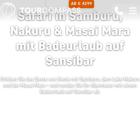
AB € 4299
15 TAGE
Safari in Samburu,
Nakuru & Masai Mara
mit Badeurlaub auf
Sansibar
Erleben Sie das Beste von Kenia mit Samburu, dem Lake Nakuru
und der Masai Mara – und runden Sie Ihr Abenteuer mit einem
Badeurlaub auf Sansibar ab.