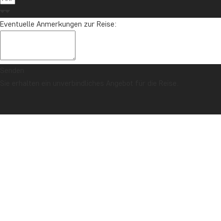
Eventuelle Anmerkungen zur Reise:
Senden
Sie erhalten ein unverbindliches Angebot für die Reise.
SICHERHEITSGARANTIE & PREISGARANTIE
Titelseite
Kenia
Safari in Samburu, Nakuru & Masai Mara mit Badeurlaub
auf Sansibar
BESCHREIBUNG
FOTOS
TAGESPROGRAMM
KOMBINERBAR MIT