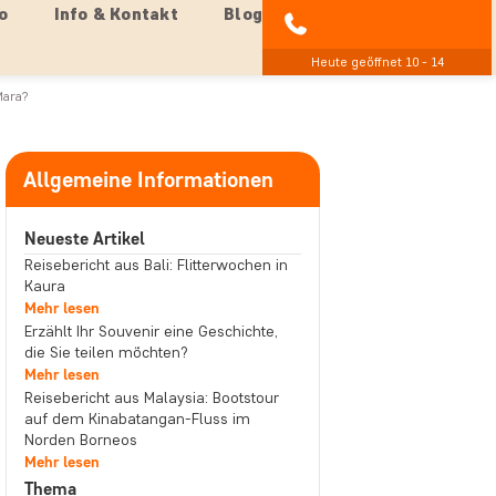
o
Info & Kontakt
Blog
04193 809 4515
Heute geöffnet 10 - 14
Mara?
Allgemeine Informationen
Neueste Artikel
Reisebericht aus Bali: Flitterwochen in
Kaura
Mehr lesen
Erzählt Ihr Souvenir eine Geschichte,
die Sie teilen möchten?
Mehr lesen
Reisebericht aus Malaysia: Bootstour
auf dem Kinabatangan-Fluss im
Norden Borneos
Mehr lesen
Thema