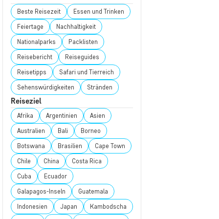
Beste Reisezeit
Essen und Trinken
Feiertage
Nachhaltigkeit
Nationalparks
Packlisten
Reisebericht
Reiseguides
Reisetipps
Safari und Tierreich
Sehenswürdigkeiten
Stränden
Reiseziel
Afrika
Argentinien
Asien
Australien
Bali
Borneo
Botswana
Brasilien
Cape Town
Chile
China
Costa Rica
Cuba
Ecuador
Galapagos-Inseln
Guatemala
Indonesien
Japan
Kambodscha