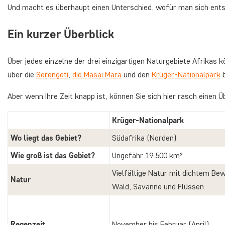
Und macht es überhaupt einen Unterschied, wofür man sich ent
Ein kurzer Überblick
Über jedes einzelne der drei einzigartigen Naturgebiete Afrikas 
über die
Serengeti
,
die Masai Mara
und den
Krüger-Nationalpark
b
Aber wenn Ihre Zeit knapp ist, können Sie sich hier rasch einen Ü
Krüger-Nationalpark
Wo liegt das Gebiet?
Südafrika (Norden)
Wie groß ist das Gebiet?
Ungefähr 19.500 km²
Vielfältige Natur mit dichtem Be
Natur
Wald, Savanne und Flüssen
Regenzeit
November bis Februar (April)