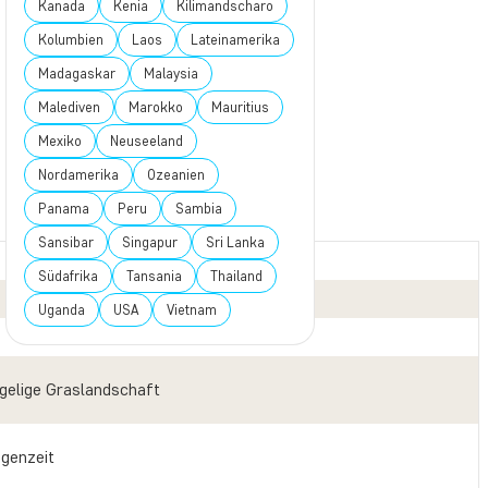
Kanada
Kenia
Kilimandscharo
Kolumbien
Laos
Lateinamerika
Madagaskar
Malaysia
Malediven
Marokko
Mauritius
Mexiko
Neuseeland
Nordamerika
Ozeanien
Panama
Peru
Sambia
Sansibar
Singapur
Sri Lanka
Südafrika
Tansania
Thailand
Uganda
USA
Vietnam
gelige Graslandschaft
egenzeit