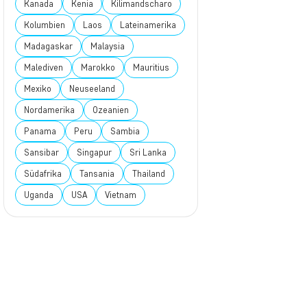
Kanada
Kenia
Kilimandscharo
Kolumbien
Laos
Lateinamerika
Madagaskar
Malaysia
Malediven
Marokko
Mauritius
Mexiko
Neuseeland
Nordamerika
Ozeanien
Panama
Peru
Sambia
Sansibar
Singapur
Sri Lanka
Südafrika
Tansania
Thailand
Uganda
USA
Vietnam