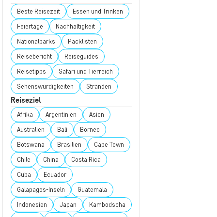
Beste Reisezeit
Essen und Trinken
Feiertage
Nachhaltigkeit
Nationalparks
Packlisten
Reisebericht
Reiseguides
Reisetipps
Safari und Tierreich
Sehenswürdigkeiten
Stränden
Reiseziel
Afrika
Argentinien
Asien
Australien
Bali
Borneo
Botswana
Brasilien
Cape Town
Chile
China
Costa Rica
Cuba
Ecuador
Galapagos-Inseln
Guatemala
Indonesien
Japan
Kambodscha