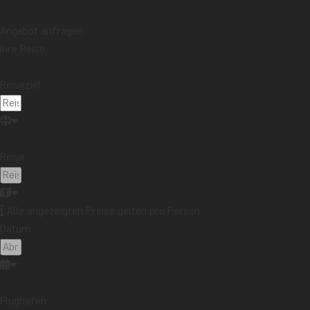
Angebot anfragen
Ihre Reise
Reiseziel:
Reise:
Alle angezeigten Preise gelten pro Person
Datum:
Flughafen: