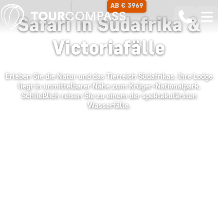
AB € 3969
13 TAGE
Safari in Südafrika &
Victoriafälle
Erleben Sie die Natur und das Tierreich Südafrikas. Ihre Lodge
liegt in unmittelbarer Nähe zum Krüger-Nationalpark.
Schließlich reisen Sie zu einem der spektakulärsten
Wasserfälle.