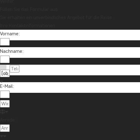
Weiter
Füllen Sie das Formular aus
Sie erhalten ein unverbindliches Angebot für die Reise.
Jetzt anmelden
Ihre Kontaktinformationen
Vorname:
Nachname:
E-Mail:
Kontaktieren Sie uns
04193 809 4515
Über TourCompass
info@tourcompass.de
Anrede:
TourCompass GmbH
Informationen
Mo.-Do.: 10-16 | Fr.: 10-14
Gartenstraße 2
Sicherheitsgarantie
Service