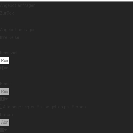
Angebot anfragen
Zurück
Angebot anfragen
Ihre Reise
Reiseziel:
Reise:
Alle angezeigten Preise gelten pro Person
Datum: