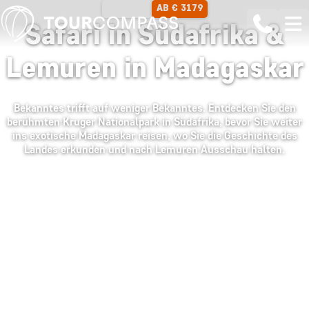
AB € 3179
12 TAGE
Safari in Südafrika &
Lemuren in Madagaskar
Bekanntes trifft auf weniger Bekanntes. Entdecken Sie den
berühmten Kruger Nationalpark in Südafrika, bevor Sie weiter
ins exotische Madagaskar reisen, wo Sie die Geschichte des
Landes erkunden und nach Lemuren Ausschau halten.