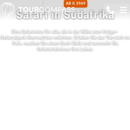
AB € 2969
10 TAGE
Safari in Südafrika
Eine Safarireise für alle, die in der Nähe zum Krüger-
Nationalpark übernachten möchten. Erleben Sie das Tierreich im
Park, machen Sie einen Bush Walk und sammeln Sie
Safarierlebnisse fürs Leben.