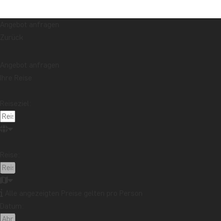
Angebot anfragen
Zurück
Angebot anfragen
Ihre Reise
Reiseziel:
Reise:
Alle angezeigten Preise gelten pro Person
Datum: