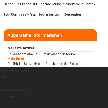
Haben Sie Fragen zur Übernachtung in einem Wild Camp?
TourCompass – Vom Touristen zum Reisenden
Allgemeine Informationen
Neueste Artikel
Reisebericht aus Bali: Flitterwochen in Kaura
Mehr lesen
Erzählt Ihr Souvenir eine Geschichte, die Sie teilen
möchten?
Angebot anfragen
Mehr lesen
Zurück
Reisebericht aus Malaysia: Bootstour auf dem
Kinabatangan-Fluss im Norden Borneos
Mehr lesen
Angebot anfragen
Thema
Ihre Reise
Beste Reisezeit
Essen und Trinken
Feiertage