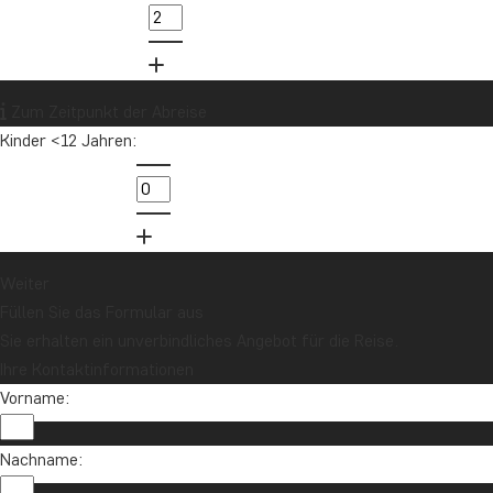
Sri Lanka
Südafrika
Tansania
Thailand
Uganda
USA
Vietnam
Zum Zeitpunkt der Abreise
Kinder <12 Jahren:
Möchten Sie Reiseinspirationen und
Neuigkeiten erhalten?
Melden Sie sich für unseren Newsletter an
und nehmen Sie an der Verlosung für eine
Reisegutschrift im Wert von 1.000 € teil!
Weiter
Füllen Sie das Formular aus
Sie erhalten ein unverbindliches Angebot für die Reise.
Jetzt anmelden
Ihre Kontaktinformationen
Vorname:
Nachname: