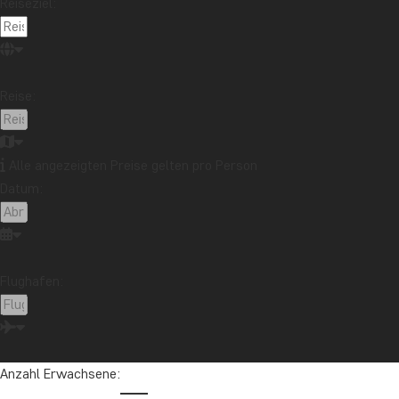
Nachhaltigkeit
Nationalparks
Packlisten
Reiseziel:
Reisebericht
Reiseguides
Reisetipps
Safari und Tierreich
Sehenswürdigkeiten
Stränden
Reise:
Reiseziel
Afrika
Argentinien
Asien
Australien
Bali
Borneo
Botswana
Brasilien
Cape Town
Alle angezeigten Preise gelten pro Person
Datum:
Chile
China
Costa Rica
Cuba
Ecuador
Galapagos-Inseln
Guatemala
Indonesien
Japan
Kambodscha
Kanada
Kenia
Kilimandscharo
Kolumbien
Laos
Flughafen:
Lateinamerika
Madagaskar
Malaysia
Malediven
Marokko
Mauritius
Mexiko
Neuseeland
Nordamerika
Ozeanien
Panama
Anzahl Erwachsene:
Peru
Sambia
Sansibar
Singapur