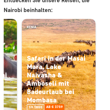
Entdecken Sie unsere Reisen, die
Nairobi beinhalten:
KENIA
Safari in der Masai
Mara, Lake
sai
Naivasha &
Amboseli mit
Badeurlaub bei
Mombasa
AB € 3759
13 TAGE