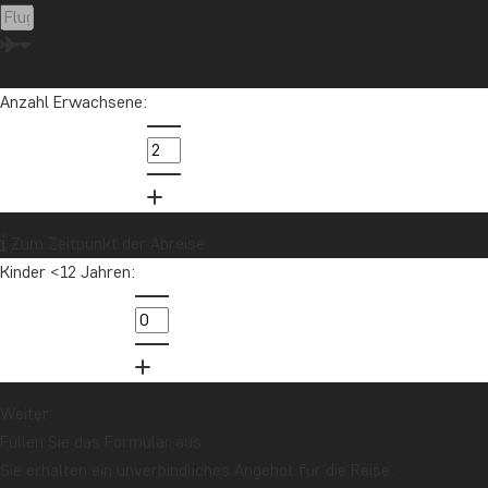
Peru
Sambia
Sansibar
Singapur
Sri Lanka
Südafrika
Tansania
Thailand
Uganda
USA
Vietnam
Anzahl Erwachsene:
Möchten Sie Reiseinspirationen und
Neuigkeiten erhalten?
Zum Zeitpunkt der Abreise
Melden Sie sich für unseren Newsletter an
Kinder <12 Jahren:
und nehmen Sie an der Verlosung für eine
Reisegutschrift im Wert von 1.000 € teil!
Jetzt anmelden
Weiter
Füllen Sie das Formular aus
Sie erhalten ein unverbindliches Angebot für die Reise.