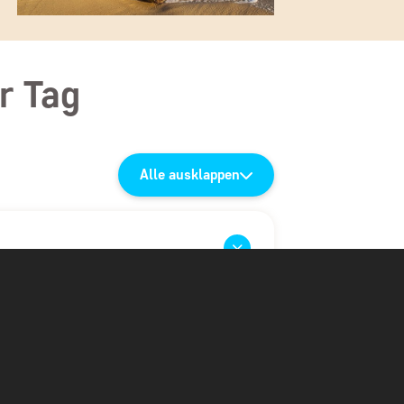
r Tag
Alle ausklappen
ghafen
hlten Flughafen, und die Reise geht mit
ia in Ostafrika.