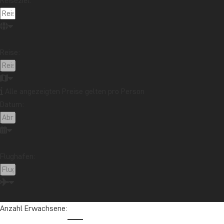
Reiseziel:
TAG 4
Safari im Amboseli-N
Reise:
TAG 5
Amboseli – Tsavo Ea
Alle angezeigten Preise gelten pro Person
Datum:
TAG 6
Tsavo East – Tsavo W
TAG 7
Morgendliche Pirschf
Flughafen:
TAG 8
Flüge von Nairobi, Ke
Anzahl Erwachsene:
Hier wohnen Sie