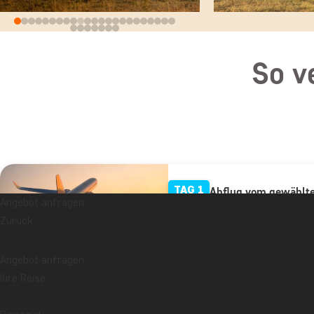
So v
TAG 1
Abflug vom gewählt
Angebot anfragen
Zurück
TAG 2
Ankunft in Kenia
Angebot anfragen
Ihre Reise
TAG 3
Besuch des Nairobi 