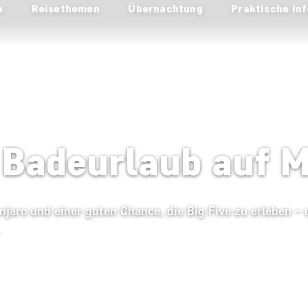
n
Reisethemen
Übernachtung
Praktische Inf
 Badeurlaub auf M
anjaro und einer guten Chance, die Big Five zu erleben –