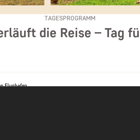
TAGESPROGRAMM
erläuft die Reise – Tag fü
en Flughafen
Abflug vom gewählten Flu
TAG 1
Heute erfolgt der Abflug von Ihrem gewä
Zwischenlandung(en) unterwegs nach Ken
Ankunft in Kenia
Nationalparks und Abfahrt zum Amboseli Nationalpark
TAG 2