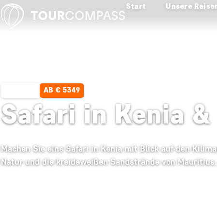
Start
Unsere Reise
AB € 5349
15 TAGE
Safari in Kenia &
Machen Sie eine Safari in Kenia mit Blick auf den Kilim
Natur und die kreideweißen Sandstrände von Mauritius.