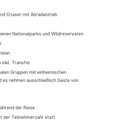
nd Cruiser mit Allradantrieb
ebenen Nationalparks und Wildreservaten
r
nsion
 inkl. Transfer
onalen Gruppen mit einheimischen
d es nehmen ausschließlich Gäste von
ährend der Reise
et der Teilnehmerzahl statt