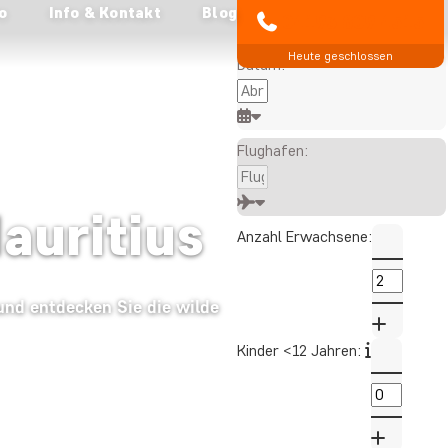
o
Info & Kontakt
Blog
Alle angezeigten Preise
04193 809 4515
gelten pro Person
Heute geschlossen
Datum:
Flughafen:
auritius
Anzahl Erwachsene:
 und entdecken Sie die wilde
Kinder <12 Jahren: