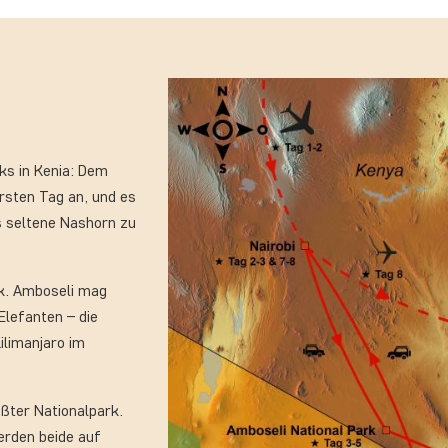
ks in Kenia: Dem
ersten Tag an, und es
as seltene Nashorn zu
k. Amboseli mag
Elefanten – die
ilimanjaro im
ößter Nationalpark.
erden beide auf