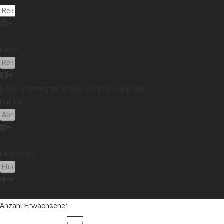
Reisebericht
Reiseguides
Reisetipps
Safari und Tierreich
Sehenswürdigkeiten
Stränden
Reise:
Reiseziel
Afrika
Argentinien
Asien
Australien
Bali
Borneo
Botswana
Brasilien
Cape Town
Alle angezeigten Preise gelten pro Person
Datum:
Chile
China
Costa Rica
Cuba
Ecuador
Galapagos-Inseln
Guatemala
Indonesien
Japan
Kambodscha
Kanada
Kenia
Kilimandscharo
Kolumbien
Laos
Flughafen:
Lateinamerika
Madagaskar
Malaysia
Malediven
Marokko
Mauritius
Mexiko
Neuseeland
Nordamerika
Ozeanien
Panama
Anzahl Erwachsene:
Peru
Sambia
Sansibar
Singapur