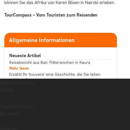
können Sie das Afrika von Karen Blixen in Nairobi erleben.
TourCompass – Vom Touristen zum Reisenden
Allgemeine Informationen
Neueste Artikel
Reisebericht aus Bali: Flitterwochen in Kaura
Mehr lesen
Erzählt Ihr Souvenir eine Geschichte, die Sie teilen
möchten?
Angebot anfragen
Mehr lesen
Zurück
Reisebericht aus Malaysia: Bootstour auf dem
Kinabatangan-Fluss im Norden Borneos
Mehr lesen
Angebot anfragen
Thema
Ihre Reise
Beste Reisezeit
Essen und Trinken
Feiertage
Nachhaltigkeit
Nationalparks
Packlisten
Reiseziel: