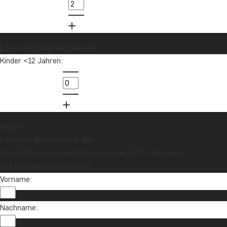
Sri Lanka
Südafrika
Tansania
Thailand
Uganda
USA
Vietnam
Zum Zeitpunkt der Abreise
Kinder <12 Jahren:
Möchten Sie Reiseinspirationen und
Neuigkeiten erhalten?
Melden Sie sich für unseren Newsletter an
und nehmen Sie an der Verlosung für eine
Reisegutschrift im Wert von 1.000 € teil!
Weiter
Füllen Sie das Formular aus
Sie erhalten ein unverbindliches Angebot für die Reise.
Jetzt anmelden
Ihre Kontaktinformationen
Vorname:
Nachname: