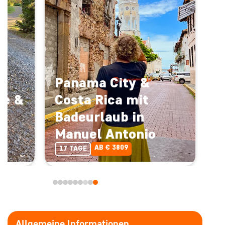
Panama City &
te &
Costa Rica mit
Badeurlaub in
Manuel Antonio
AB € 3809
17 TAGE
Allgemeine Informationen