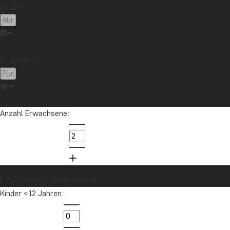
Afrika
Argentinien
Asien
Australien
Bali
Borneo
Botswana
Brasilien
Cape Town
Flughafen:
Chile
China
Costa Rica
Cuba
Ecuador
Galapagos-Inseln
Guatemala
Indonesien
Japan
Kambodscha
Kanada
Kenia
Kilimandscharo
Kolumbien
Laos
Anzahl Erwachsene:
Lateinamerika
Madagaskar
Malaysia
Malediven
Marokko
Mauritius
Mexiko
Neuseeland
Nordamerika
Ozeanien
Panama
Peru
Sambia
Sansibar
Singapur
Zum Zeitpunkt der Abreise
Sri Lanka
Südafrika
Tansania
Thailand
Kinder <12 Jahren:
Uganda
USA
Vietnam
Möchten Sie Reiseinspirationen und