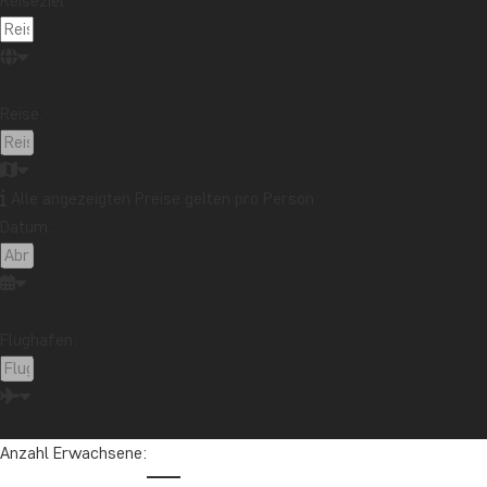
Reiseziel:
Beides liegt außerhalb von Reichweite und Kontrolle, was ich b
Reise:
Erlebnissen herausfordert — denn es öffnet einfach die Tür zu e
Mikkel,
Alle angezeigten Preise gelten pro Person
TourCompass – Vom Touristen zum Reisenden
Datum:
Träumen Sie davon, Borneos wilde Tiere zu erleben und vielleic
Sehen Sie all unsere
Reisen nach Borneo
hier:
Flughafen:
Sehen Sie all unsere Reisen nach Borneo 
MALAYSIA
MALAYSIA
Anzahl Erwachsene: