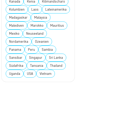
Kanada
Kenia
Kilimandscharo
Kolumbien
Laos
Lateinamerika
Madagaskar
Malaysia
Malediven
Marokko
Mauritius
Mexiko
Neuseeland
Nordamerika
Ozeanien
Panama
Peru
Sambia
Sansibar
Singapur
Sri Lanka
Südafrika
Tansania
Thailand
Uganda
USA
Vietnam