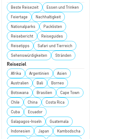
Beste Reisezeit
Essen und Trinken
Feiertage
Nachhaltigkeit
Nationalparks
Packlisten
Reisebericht
Reiseguides
Reisetipps
Safari und Tierreich
Sehenswürdigkeiten
Stränden
Reiseziel
Afrika
Argentinien
Asien
Australien
Bali
Borneo
Botswana
Brasilien
Cape Town
Chile
China
Costa Rica
Cuba
Ecuador
Galapagos-Inseln
Guatemala
Indonesien
Japan
Kambodscha