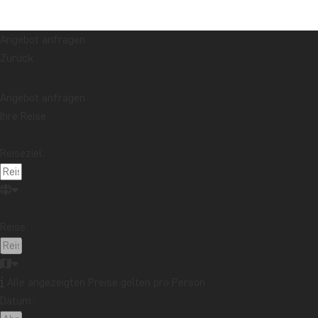
Angebot anfragen
Zurück
Angebot anfragen
Ihre Reise
Reiseziel:
Reise:
Alle angezeigten Preise gelten pro Person
Datum: