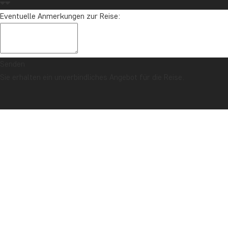
Eventuelle Anmerkungen zur Reise:
Senden
Sie erhalten ein unverbindliches Angebot für die Reise.
SICHERHEITSGARANTIE & PREISGARANTIE
Titelseite
Thailand
Nord-Thailand mit dem Mae Hong Son Loop
BESCHREIBUNG
FOTOS
TAGESPROGRAMM
KOMBINERBAR MIT
WAS IST IM PREIS ENTHALTEN?