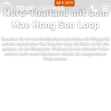
AB € 2379
13 TAGE
Nord-Thailand mit dem
Mae Hong Son Loop
Besuchen Sie mit uns Nordthailand und erleben Sie Chiang Mai
und den malerischen Mae Hong Son Loop. Die Reise ist für alle
gedacht, die die Höhepunkte Thailands bereits erkundet haben
und nun nach neuen Abenteuern abseits der ausgetretenen
Pfade suchen.