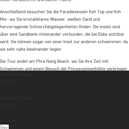
Anschließend besuchen Sie die Paradiesinseln Koh Tup und Koh
Mor, wo Sie kristallklares Wasser, weißen Sand und
hervorragende Schnorchelgelegenheiten finden. Die Inseln sind
über eine Sandbank miteinander verbunden, die bei Ebbe sichtbar
wird. Sie können sogar von einer Insel zur anderen schwimmen, da
sie sehr nahe beieinander liegen.
Die Tour endet am Phra Nang Beach, wo Sie Ihre Zeit mit
Schwimmen und einem Besuch der Prinzessinnenhöhle verbringen
Angebot anfragen
oder zur Ostseite der Railay-Halbinsel spazieren können, an der
Zurück
Sie höchstwahrscheinlich ein paar Makaken begegnen.
Von hier aus werden Sie zurück zu Ihrem Hotel gebracht.
Angebot anfragen
Ihre Reise
Dauer: ungefähr 7 Stunden
Bei dieser Tour können auch Teilnehmer, die keine Gäste von
Reiseziel:
TourCompass sind, teilnehmen.