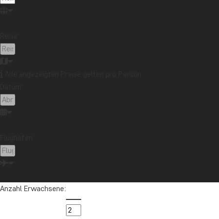
Wir empfehlen, die Tour gleichzeitig mit der Buchung Ihrer Reise
zu buchen.
Reise:
Preis
Pro Person ab: € 69
Alle angezeigten Preise gelten pro Person
Datum:
Asien
Flughafen:
Kontaktieren Sie unsere Reisespezialistin
Anzahl Erwachsene:
Ihre Asien-Spezialisten bei TourCompass.