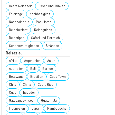
Beste Reisezeit
Essen und Trinken
Feiertage
Nachhaltigkeit
Nationalparks
Packlisten
Reisebericht
Reiseguides
Reisetipps
Safari und Tierreich
Sehenswürdigkeiten
Stränden
Reiseziel
Afrika
Argentinien
Asien
Australien
Bali
Borneo
Botswana
Brasilien
Cape Town
Chile
China
Costa Rica
Cuba
Ecuador
Galapagos-Inseln
Guatemala
Indonesien
Japan
Kambodscha