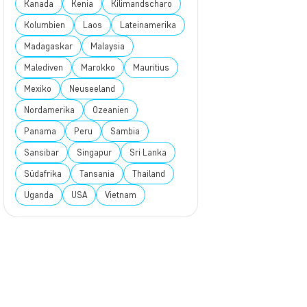
Kanada
Kenia
Kilimandscharo
Kolumbien
Laos
Lateinamerika
Madagaskar
Malaysia
Malediven
Marokko
Mauritius
Mexiko
Neuseeland
Nordamerika
Ozeanien
Panama
Peru
Sambia
Sansibar
Singapur
Sri Lanka
Südafrika
Tansania
Thailand
Uganda
USA
Vietnam