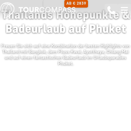
AB € 2839
16 TAGE
Thailands Höhepunkte &
Badeurlaub auf Phuket
Freuen Sie sich auf eine Kombination der besten Highlights von
Thailand mit Bangkok, dem Fluss Kwai, Ayutthaya, Chiang Mai
und auf einen fantastischen Badeurlaub im Urlaubsparadies
Phuket.