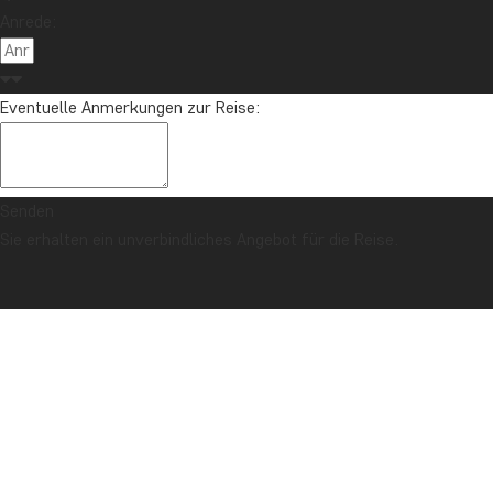
Anrede:
Eventuelle Anmerkungen zur Reise:
Senden
Sie erhalten ein unverbindliches Angebot für die Reise.
SICHERHEITSGARANTIE & PREISGARANTIE
Titelseite
Thailand
Thailands Höhepunkte & Badeurlaub auf Phuket
BESCHREIBUNG
FOTOS
TAGESPROGRAMM
KOMBINERBAR MIT