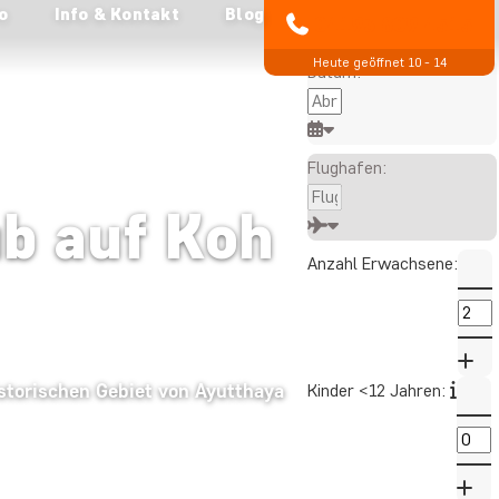
o
Info & Kontakt
Blog
Alle angezeigten Preise
04193 809 4515
gelten pro Person
Heute geöffnet 10 - 14
Datum:
Flughafen:
b auf Koh
Anzahl Erwachsene:
storischen Gebiet von Ayutthaya
Kinder <12 Jahren: