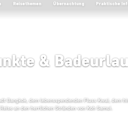
n
Reisethemen
Übernachtung
Praktische Inf
nkte & Badeurlau
tadt Bangkok, dem lebensspendenden Fluss Kwai, dem hi
 Reise an den herrlichen Stränden von Koh Samui.