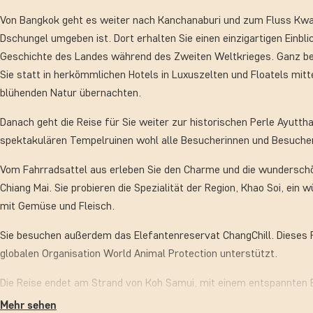
Von Bangkok geht es weiter nach Kanchanaburi und zum Fluss Kwa
Dschungel umgeben ist. Dort erhalten Sie einen einzigartigen Einbli
Geschichte des Landes während des Zweiten Weltkrieges. Ganz be
Sie statt in herkömmlichen Hotels in Luxuszelten und Floatels mitt
blühenden Natur übernachten.
Danach geht die Reise für Sie weiter zur historischen Perle Ayuttha
spektakulären Tempelruinen wohl alle Besucherinnen und Besucher
Vom Fahrradsattel aus erleben Sie den Charme und die wundersc
Chiang Mai. Sie probieren die Spezialität der Region, Khao Soi, ein 
mit Gemüse und Fleisch.
Sie besuchen außerdem das Elefantenreservat ChangChill. Dieses P
globalen Organisation World Animal Protection unterstützt.
Die Reise endet am Strand von Koh Samui, mit einem entspannten 
Sie die vielen neuen Eindrücke dieser fantastischen Reise Revue p
Mehr sehen