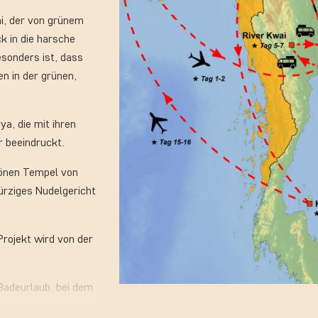
i, der von grünem
ck in die harsche
sonders ist, dass
en in der grünen,
ya, die mit ihren
 beeindruckt.
hönen Tempel von
würziges Nudelgericht
rojekt wird von der
Badeurlaub, bei dem
assieren lassen