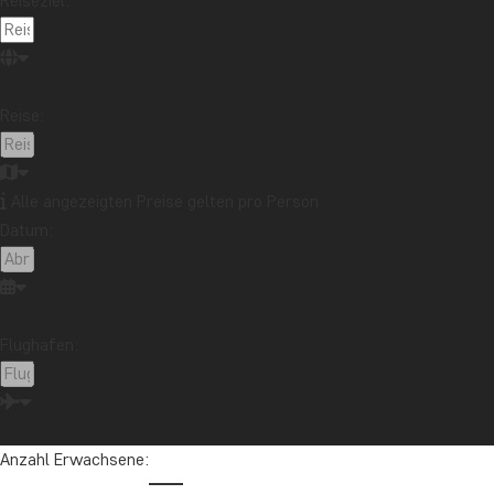
Reiseziel:
TAG 1
Abreise vom gewählt
Reise:
TAG 2
Alle angezeigten Preise gelten pro Person
Ankunft in Bangkok
Datum:
TAG 3–4
Bangkok auf eigen
Flughafen:
TAG 5
Bangkok – Kanchanabu
Anzahl Erwachsene:
TAG 6
Besuch im Mon-Dorf 