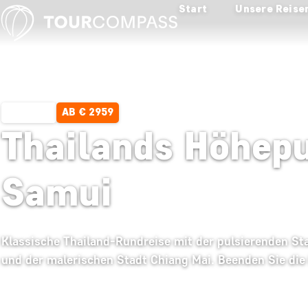
Start
Unsere Reise
AB € 2959
16 TAGE
Thailands Höhepu
Samui
Klassische Thailand-Rundreise mit der pulsierenden S
und der malerischen Stadt Chiang Mai. Beenden Sie die