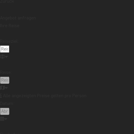
Zurück
Angebot anfragen
Ihre Reise
Reiseziel:
Reise:
Alle angezeigten Preise gelten pro Person
Datum: