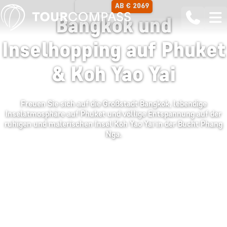
AB € 2069
14 TAGE
Bangkok und
Inselhopping auf Phuket
& Koh Yao Yai
Freuen Sie sich auf die Großstadt Bangkok, lebendige
Inselatmosphäre auf Phuket und völlige Entspannung auf der
ruhigen und malerischen Insel Koh Yao Yai in der Bucht Phang
Nga.