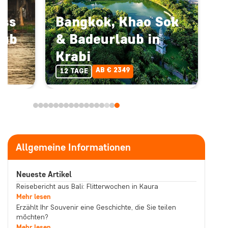
uss
Bangkok, Khao Sok
aub
& Badeurlaub in
Krabi
AB € 2349
12 TAGE
Allgemeine Informationen
Neueste Artikel
Reisebericht aus Bali: Flitterwochen in Kaura
Mehr lesen
Erzählt Ihr Souvenir eine Geschichte, die Sie teilen
möchten?
Mehr lesen