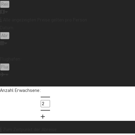
Kilimandscharo
Kolumbien
Laos
Lateinamerika
Madagaskar
Malaysia
Alle angezeigten Preise gelten pro Person
Malediven
Marokko
Mauritius
Mexiko
Datum:
Neuseeland
Nordamerika
Ozeanien
Panama
Peru
Sambia
Sansibar
Singapur
Sri Lanka
Südafrika
Tansania
Thailand
Uganda
USA
Vietnam
Flughafen:
Möchten Sie Reiseinspirationen und
Anzahl Erwachsene:
Neuigkeiten erhalten?
Melden Sie sich für unseren Newsletter an
und nehmen Sie an der Verlosung für eine
Reisegutschrift im Wert von 1.000 € teil!
Zum Zeitpunkt der Abreise