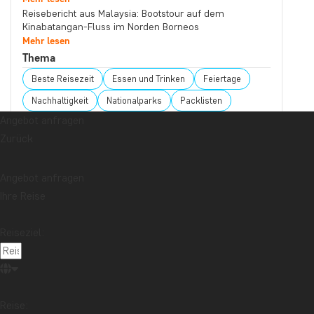
Reisebericht aus Malaysia: Bootstour auf dem
Kinabatangan-Fluss im Norden Borneos
Mehr lesen
Thema
Beste Reisezeit
Essen und Trinken
Feiertage
Nachhaltigkeit
Nationalparks
Packlisten
Angebot anfragen
Reisebericht
Reiseguides
Reisetipps
Zurück
Safari und Tierreich
Sehenswürdigkeiten
Stränden
Angebot anfragen
Reiseziel
Ihre Reise
Afrika
Argentinien
Asien
Australien
Bali
Borneo
Botswana
Brasilien
Cape Town
Reiseziel:
Chile
China
Costa Rica
Cuba
Ecuador
Galapagos-Inseln
Guatemala
Indonesien
Japan
Kambodscha
Kanada
Kenia
Reise: