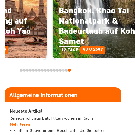
und
Bangkok, Khao Yai
ing auf
Nationalpark &
 Koh Yao
Badeurlaub auf Koh
Samet
069
AB € 2589
12 TAGE
Allgemeine Informationen
Neueste Artikel
Reisebericht aus Bali: Flitterwochen in Kaura
Mehr lesen
Erzählt Ihr Souvenir eine Geschichte, die Sie teilen