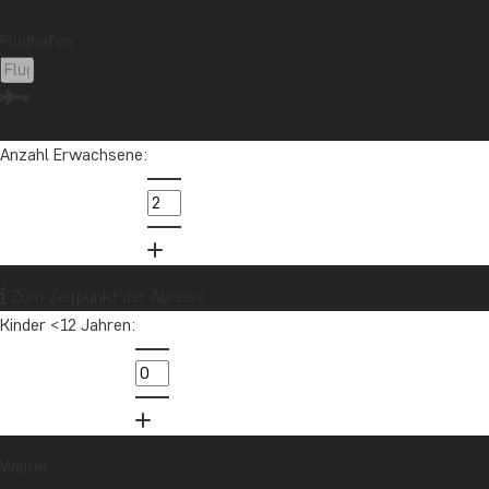
Kilimandscharo
Kolumbien
Laos
Flughafen:
Lateinamerika
Madagaskar
Malaysia
Malediven
Marokko
Mauritius
Mexiko
Neuseeland
Nordamerika
Ozeanien
Panama
Anzahl Erwachsene:
Peru
Sambia
Sansibar
Singapur
Sri Lanka
Südafrika
Tansania
Thailand
Uganda
USA
Vietnam
Zum Zeitpunkt der Abreise
Kinder <12 Jahren:
Möchten Sie Reiseinspirationen und
Neuigkeiten erhalten?
Melden Sie sich für unseren Newsletter an
und nehmen Sie an der Verlosung für eine
Reisegutschrift im Wert von 1.000 € teil!
Weiter