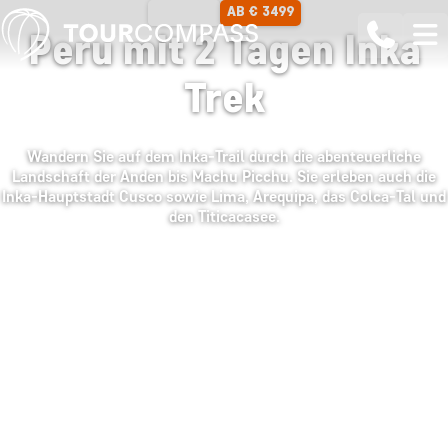
AB € 3499
14 TAGE
Peru mit 2 Tagen Inka
Trek
Wandern Sie auf dem Inka-Trail durch die abenteuerliche
Landschaft der Anden bis Machu Picchu. Sie erleben auch die
Inka-Hauptstadt Cusco sowie Lima, Arequipa, das Colca-Tal und
den Titicacasee.