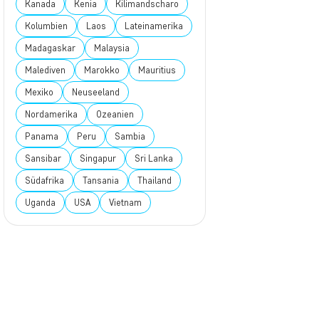
Kanada
Kenia
Kilimandscharo
Kolumbien
Laos
Lateinamerika
Madagaskar
Malaysia
Malediven
Marokko
Mauritius
Mexiko
Neuseeland
Nordamerika
Ozeanien
Panama
Peru
Sambia
Sansibar
Singapur
Sri Lanka
Südafrika
Tansania
Thailand
Uganda
USA
Vietnam