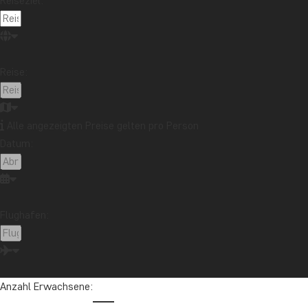
Reiseziel:
Wir empfehlen daher, zwischen April und November auf dem In
entgehen. Denken Sie daran,
SEHR FRÜH
, gerne 6-12 Monate vor
ausgebucht ist.
Reise:
Das östliche Peru: Der Amazonas-Regenwald
Alle angezeigten Preise gelten pro Person
Datum:
Flughafen:
Anzahl Erwachsene: