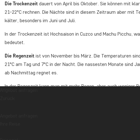
Die Trockenzeit
dauert von April bis Oktober. Sie können mit kl
21-22°C rechnen. Die Nächte sind in diesem Zeitraum aber mit T
kälter, besonders im Juni und Juli.
In der Trockenzeit ist Hochsaison in Cuzco und Machu Picchu, wa
bedeutet.
Die Regenzeit
ist von November bis März. Die Temperaturen sind 
21°C am Tag und 7°C in der Nacht. Die nassesten Monate sind Ja
ab Nachmittag regnet es.
In der Regenzeit kann man mit mehr Regen, aber auch weniger Be
Angebot anfragen
diesem Zeitraum ihre Farbe von Brauntönen in grünere Nuancen 
Zurück
Der beste Reisezeitpunkt für eine Wanderung am Inka-Trail?
Angebot anfragen
Ihre Reise
Im Gegensatz zu Cuzco und Machu Picchu kann der Inka-Trail N
Der Inka-Trail wird im Februar aufgrund des Wetters und aufgr