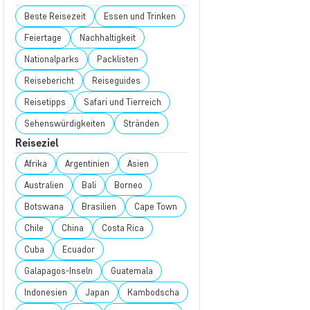
Beste Reisezeit
Essen und Trinken
Feiertage
Nachhaltigkeit
Nationalparks
Packlisten
Reisebericht
Reiseguides
Reisetipps
Safari und Tierreich
Sehenswürdigkeiten
Stränden
Reiseziel
Afrika
Argentinien
Asien
Australien
Bali
Borneo
Botswana
Brasilien
Cape Town
Chile
China
Costa Rica
Cuba
Ecuador
Galapagos-Inseln
Guatemala
Indonesien
Japan
Kambodscha