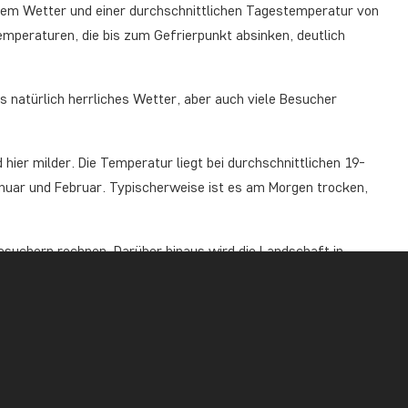
arem Wetter und einer durchschnittlichen Tagestemperatur von
emperaturen, die bis zum Gefrierpunkt absinken, deutlich
s natürlich herrliches Wetter, aber auch viele Besucher
hier milder. Die Temperatur liegt bei durchschnittlichen 19-
nuar und Februar. Typischerweise ist es am Morgen trocken,
suchern rechnen. Darüber hinaus wird die Landschaft in
ändern.
ICHT das ganze Jahr über besucht werden.
und von Wartungsarbeiten geschlossen.