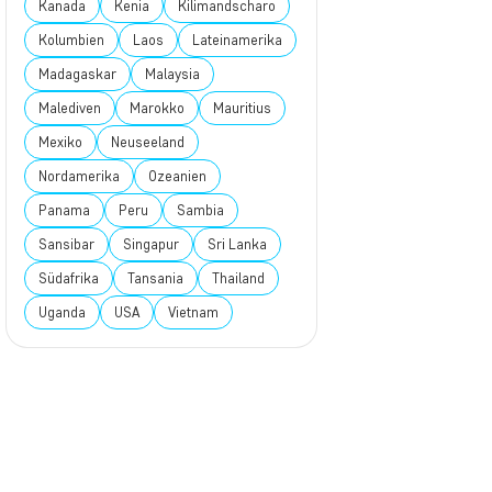
Kanada
Kenia
Kilimandscharo
Kolumbien
Laos
Lateinamerika
Madagaskar
Malaysia
Malediven
Marokko
Mauritius
Mexiko
Neuseeland
Nordamerika
Ozeanien
Panama
Peru
Sambia
Sansibar
Singapur
Sri Lanka
Südafrika
Tansania
Thailand
Uganda
USA
Vietnam