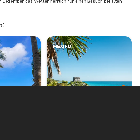
 im Dezember das Wetter herrlich für einen Besuch bei alten
o:
MEXIKO
te &
Höhepunkte von
ub an
Mexiko &
 del
Badeurlaub in
Tulum
 3079
AB € 3159
14 TAGE