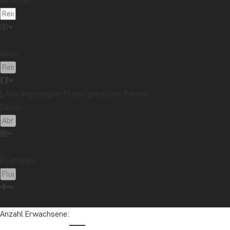
Reiseziel:
Reise:
Uganda – Entdeckungsreise im Dschunge
Alle angezeigten Preise gelten pro Person
Datum:
Flughafen:
Anzahl Erwachsene: