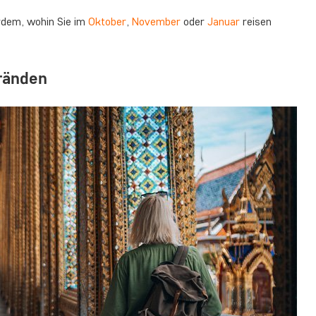
rdem, wohin Sie im
Oktober
,
November
oder
Januar
reisen
tränden