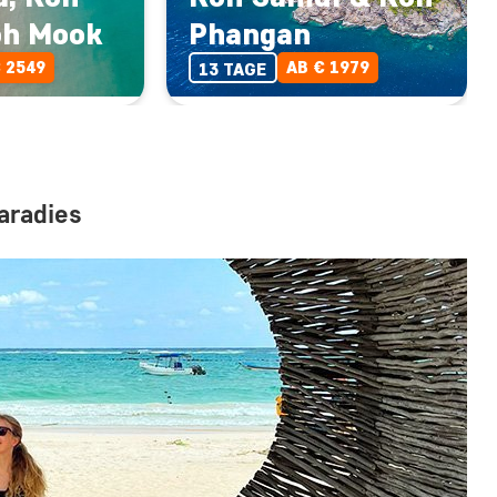
oh Mook
Phangan
 2549
AB € 1979
13 TAGE
aradies