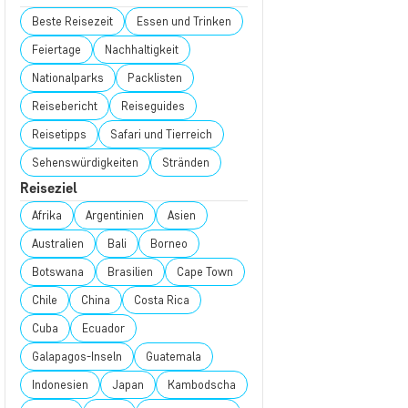
Beste Reisezeit
Essen und Trinken
Feiertage
Nachhaltigkeit
Nationalparks
Packlisten
Reisebericht
Reiseguides
Reisetipps
Safari und Tierreich
Sehenswürdigkeiten
Stränden
Reiseziel
Afrika
Argentinien
Asien
Australien
Bali
Borneo
Botswana
Brasilien
Cape Town
Chile
China
Costa Rica
Cuba
Ecuador
Galapagos-Inseln
Guatemala
Indonesien
Japan
Kambodscha