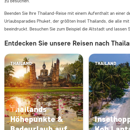
zu besuchen.
Beenden Sie Ihre Thailand-Reise mit einem Aufenthalt an einer 
Urlaubsparadies Phuket, der größten Insel Thailands, die alle m
beeindruckt. Besuchen Sie zum Beispiel die Altstadt und lassen 
Entdecken Sie unsere Reisen nach Thaila
THAILAND
THAILAND
Thailands
Höhepunkte &
Inselhopp
Badeurlaub auf
Koh Lant