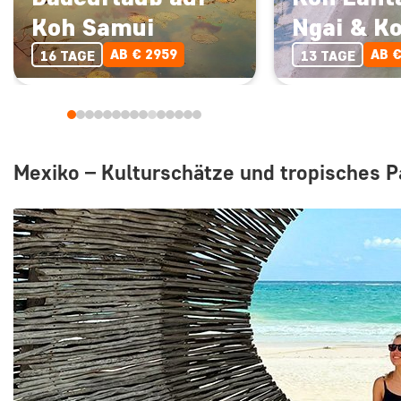
Koh Samui
Ngai & K
AB € 2959
AB €
16 TAGE
13 TAGE
Mexiko – Kulturschätze und tropisches P