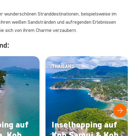
der wunderschönen Stranddestinationen, beispielsweise im
it ihren weißen Sandstränden und aufregenden Erlebnissen
Sie sich von ihrem Charme verzaubern.
nd:
THAILAND
ing auf
Inselhopping auf
a, Koh
Koh Samui & Koh