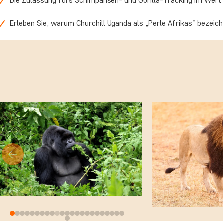
Die Zulassung fürs Schimpansen- und Gorilla-Tracking im Wert v
Erleben Sie, warum Churchill Uganda als „Perle Afrikas“ bezeich