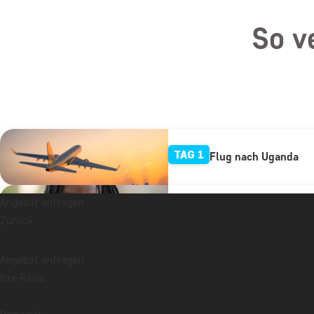
So v
TAG 1
Flug nach Uganda
Angebot anfragen
TAG 2
Ankunft in Entebbe,
Zurück
Angebot anfragen
TAG 3
Äquator und Queen-E
Ihre Reise