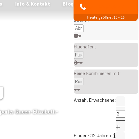
o
Info & Kontakt
Blog
Alle angezeigten Preise
04193 809 4515
gelten pro Person
Heute geöffnet 10 - 16
Datum:
Flughafen:
Reise kombinieren mit:
g
Anzahl Erwachsene:
lparks Queen-Elizabeth-
Kinder <12 Jahren: