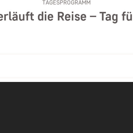
TAGESPROGRAMM
erläuft die Reise – Tag fü
Flug nach Uganda
 Uganda
TAG 1
Heute reisen Sie an. Mit dem Flugzeug 
Entebbe.
Ankunft in Entebbe, Ugan
lizabeth-Nationalpark
TAG 2
Nach der Ankunft am Flughafen werden 