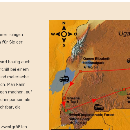
eser ruhigen
 für Sie der
wird häufig auch
chill bei einem
 und malerische
ich. Man kann
ugen machen, auf
Schimpansen als
chtbar, die
m zweitgrößten