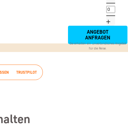
ANGEBOT
ANFRAGEN
Sie erhalten ein unverbindliches Angebot
für die Reise.
ISSEN
TRUSTPILOT
halten