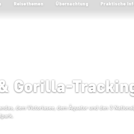
n
Reisethemen
Übernachtung
Praktische Inf
& Gorilla-Trackin
andas, dem Victoriasee, dem Äquator und den 3 Nationa
lpark.