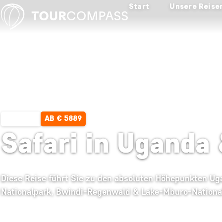
Start
Unsere Reise
AB € 5889
10 TAGE
Safari in Uganda 
Diese Reise führt Sie zu den absoluten Höhepunkten Ug
Nationalpark, Bwindi-Regenwald & Lake-Mburo-Nationa