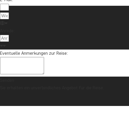
Anrede:
Eventuelle Anmerkungen zur Reise:
Senden
Sie erhalten ein unverbindliches Angebot für die Reise.
SICHERHEITSGARANTIE & PREISGARANTIE
Titelseite
Argentinien
Argentiniens Höhepunkte