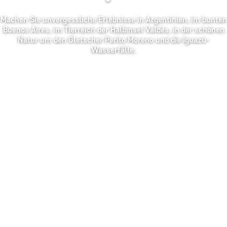
Machen Sie unvergessliche Erlebnisse in Argentinien, im bunten
Buenos Aires, im Tierreich der Halbinsel Valdés, in der schönen
Natur um den Gletscher Perito Moreno und die Iguazú-
Wasserfälle.