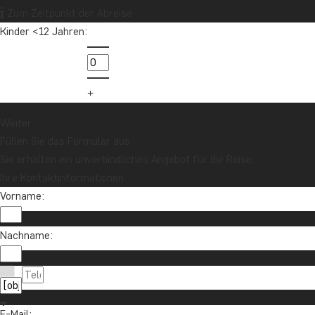
Zum Zeitpunkt der Abreise
Kinder <12 Jahren:
Weiter
Füllen Sie das Formular aus
Sie erhalten ein unverbindliches Angebot für die Reise.
Ihre Kontaktinformationen
Vorname:
Nachname:
E-Mail: