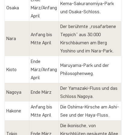
Kema-Sakuranomiya-Park
Osaka
März/Anfang
und Osaka-Schloss.
April
Der berühmte „rosafarbene
Anfang bis
Teppich“ aus 30.000
Nara
Mitte April
Kirschbäumen am Berg
Yoshino und im Nara-Park.
Ende
Maruyama-Park und der
Kioto
März/Anfang
Philosophenweg.
April
Der Yamazaki-Fluss und das
Nagoya
Ende März
Schloss Nagoya.
Anfang bis
Die Oshima-Kirsche am Ashi-
Hakone
Mitte April
See und der Haya-Fluss.
Die ikonische, von
Tokio
Ende März
Kirschblüten gesäumte Allee