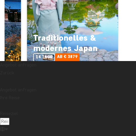
-
Traditionelles &
modernes Japan
AB € 3879
14 TAGE
Angebot anfragen
Zurück
Angebot anfragen
Ihre Reise
Allgemeine Informationen
Reiseziel:
Neueste Artikel
Reisebericht aus Bali: Flitterwochen in Kaura
Mehr lesen