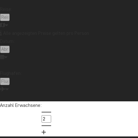
Erzählt Ihr Souvenir eine Geschichte, die Sie teilen
möchten?
Reise:
Mehr lesen
Reisebericht aus Malaysia: Bootstour auf dem
Kinabatangan-Fluss im Norden Borneos
Alle angezeigten Preise gelten pro Person
Mehr lesen
Thema
Datum:
Beste Reisezeit
Essen und Trinken
Feiertage
Nachhaltigkeit
Nationalparks
Packlisten
Reisebericht
Reiseguides
Reisetipps
Flughafen:
Safari und Tierreich
Sehenswürdigkeiten
Stränden
Reiseziel
Anzahl Erwachsene:
Afrika
Argentinien
Asien
Australien
Bali
Borneo
Botswana
Brasilien
Cape Town
Chile
China
Costa Rica
Cuba
Ecuador
Galapagos-Inseln
Guatemala
Indonesien