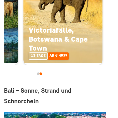
Victoriafälle,
Botswana & Cape
Town
AB € 4039
13 TAGE
Bali – Sonne, Strand und
Schnorcheln