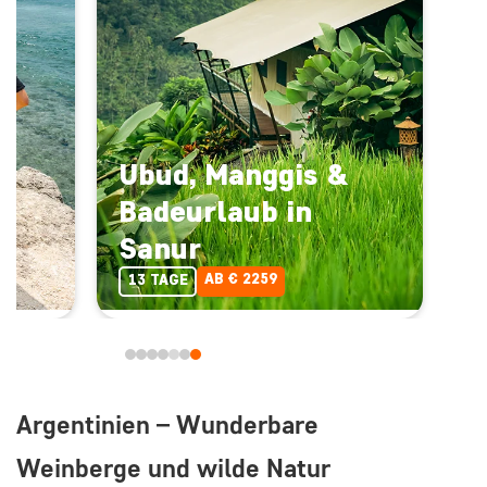
Ubud, Manggis &
Badeurlaub in
Sanur
AB € 2259
13 TAGE
Argentinien – Wunderbare
Weinberge und wilde Natur