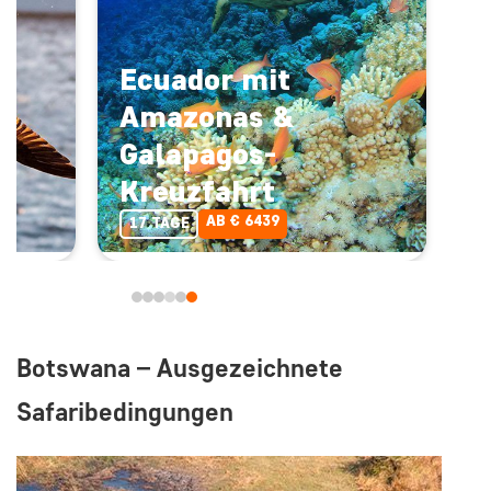
Ecuador mit
Amazonas &
Galapagos-
Kreuzfahrt
AB € 6439
17 TAGE
Botswana – Ausgezeichnete
Safaribedingungen