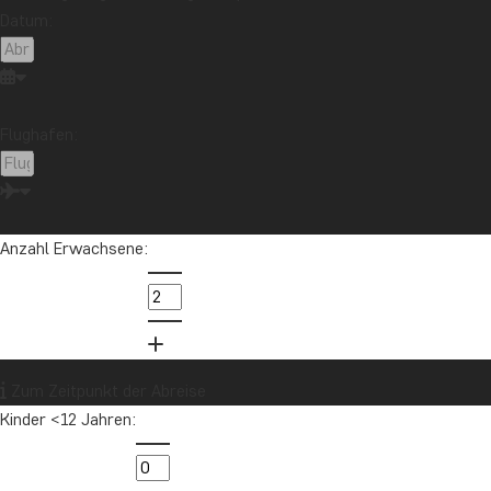
Datum:
Möchten Sie Reiseinspirationen und
Neuigkeiten erhalten?
Melden Sie sich für unseren Newsletter an
Flughafen:
und nehmen Sie an der Verlosung für eine
Reisegutschrift im Wert von 1.000 € teil!
Anzahl Erwachsene:
Jetzt anmelden
Zum Zeitpunkt der Abreise
Kinder <12 Jahren: