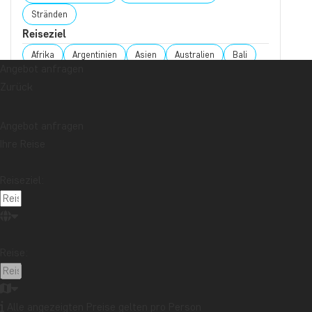
Stränden
Reiseziel
Afrika
Argentinien
Asien
Australien
Bali
Angebot anfragen
Borneo
Botswana
Brasilien
Cape Town
Zurück
Chile
China
Costa Rica
Cuba
Ecuador
Galapagos-Inseln
Guatemala
Indonesien
Angebot anfragen
Japan
Kambodscha
Kanada
Kenia
Ihre Reise
Kilimandscharo
Kolumbien
Laos
Reiseziel:
Lateinamerika
Madagaskar
Malaysia
Malediven
Marokko
Mauritius
Mexiko
Neuseeland
Nordamerika
Ozeanien
Panama
Peru
Sambia
Sansibar
Singapur
Reise:
Sri Lanka
Südafrika
Tansania
Thailand
Uganda
USA
Vietnam
Alle angezeigten Preise gelten pro Person