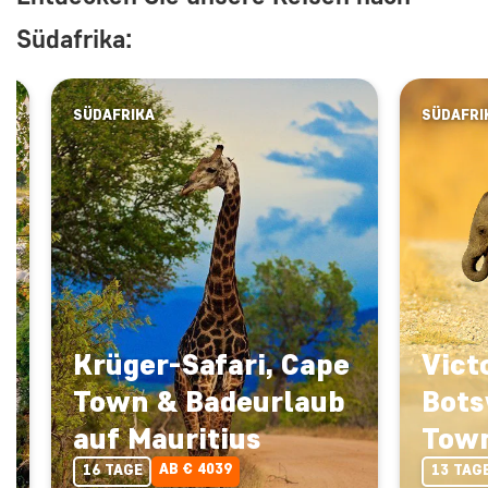
Südafrika:
SÜDAFRIKA
SÜDAFRI
Krüger-Safari, Cape
Vict
Town & Badeurlaub
Bots
auf Mauritius
Tow
AB € 4039
16 TAGE
13 TAG