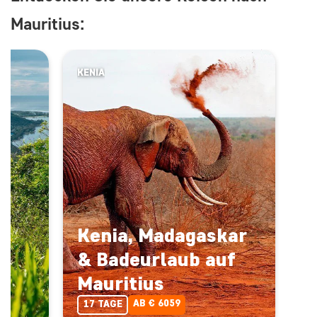
Mauritius:
KENIA
&
Kenia, Madagaskar
& Badeurlaub auf
Mauritius
AB € 6059
17 TAGE