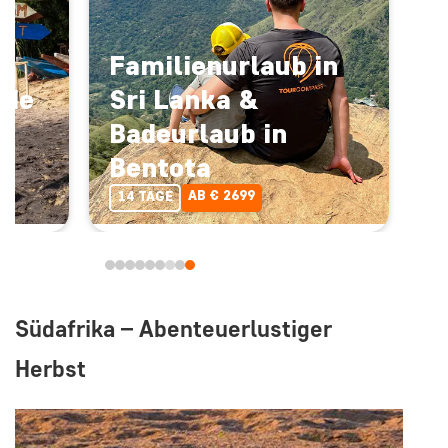
Familienurlaub in
nde
Sri Lanka &
h
Badeurlaub in
Bentota
AB € 2699
14 TAGE
Südafrika – Abenteuerlustiger
Herbst