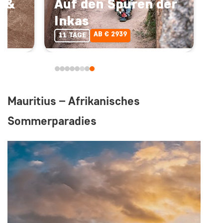
a &
Auf den Spuren der
Inkas
AB € 2939
11 TAGE
Mauritius – Afrikanisches
Sommerparadies