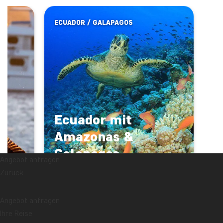
ECUADOR / GALAPAGOS
Ecuador mit
Amazonas &
Galapagos-
Angebot anfragen
Kreuzfahrt
Zurück
AB € 6439
17 TAGE
Angebot anfragen
Ihre Reise