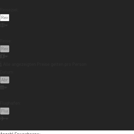
Reiseziel:
China – Milde Temperaturen, wilde
Natur
Reise:
Alle angezeigten Preise gelten pro Person
Datum:
Flughafen: