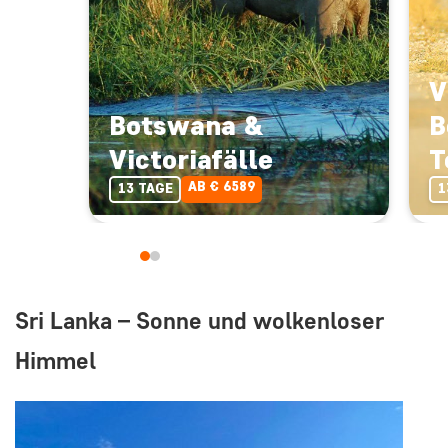
V
Botswana &
B
Victoriafälle
T
AB € 6589
13 TAGE
1
Sri Lanka – Sonne und wolkenloser
Himmel