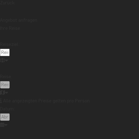
Zurück
Angebot anfragen
Ihre Reise
Reiseziel:
Reise:
Alle angezeigten Preise gelten pro Person
Datum: