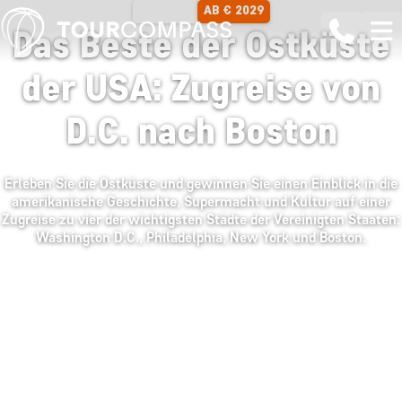
AB € 2029
11 TAGE
Das Beste der Ostküste
der USA: Zugreise von
D.C. nach Boston
Erleben Sie die Ostküste und gewinnen Sie einen Einblick in die
amerikanische Geschichte, Supermacht und Kultur auf einer
Zugreise zu vier der wichtigsten Städte der Vereinigten Staaten:
Washington D.C., Philadelphia, New York und Boston.