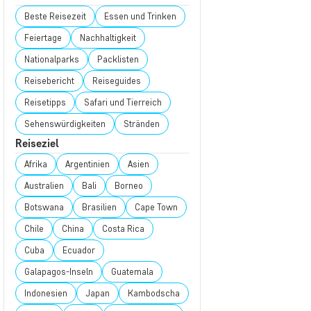
Beste Reisezeit
Essen und Trinken
Feiertage
Nachhaltigkeit
Nationalparks
Packlisten
Reisebericht
Reiseguides
Reisetipps
Safari und Tierreich
Sehenswürdigkeiten
Stränden
Reiseziel
Afrika
Argentinien
Asien
Australien
Bali
Borneo
Botswana
Brasilien
Cape Town
Chile
China
Costa Rica
Cuba
Ecuador
Galapagos-Inseln
Guatemala
Indonesien
Japan
Kambodscha