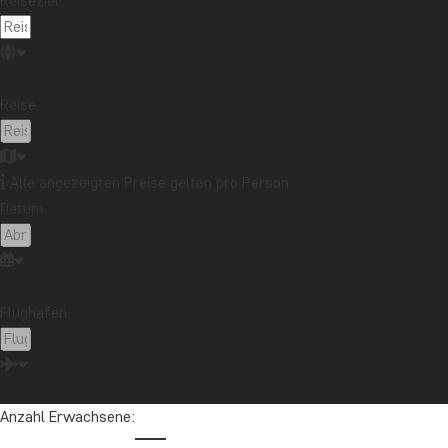
Reiseziel:
Sri Lank
Höhepunk
Reise:
Sri Lankas
Badeurla
Höhepunkte
den Male
Alle angezeigten Preise gelten pro Person
AB € 2329
AB €
12 TAGE
16 TAGE
Datum:
Flughafen:
Uganda – das Land mit den faszinierende
Anzahl Erwachsene: