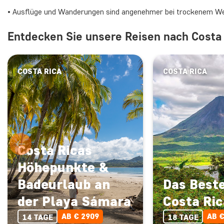
• Ausflüge und Wanderungen sind angenehmer bei trockenem W
Entdecken Sie unsere Reisen nach Costa 
COSTA RICA
COSTA RICA
Costa Ricas
Höhepunkte &
Badeurlaub an
Das Best
der Playa Sámara
Costa Ric
AB € 2909
AB €
14 TAGE
18 TAGE