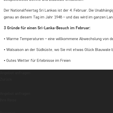
Der Nationalfeiertag Sri Lankas ist der 4. Februar. Die Unabhäng
genau an diesem Tag im Jahr 1948 – und das wird im ganzen Lan
3 Gründe für einen Sri-Lanka-Besuch im Februar:
• Warme Temperaturen – eine willkommene Abwechslung von de
• Walsaison an der Südküste, wo Sie mit etwas Glück Blauwale
• Gutes Wetter für Erlebnisse im Freien
Entdecken Sie unsere Reisen nach Sri La
Angebot anfragen
Zurück
SRI LANKA
SRI LANKA
Angebot anfragen
Ihre Reise