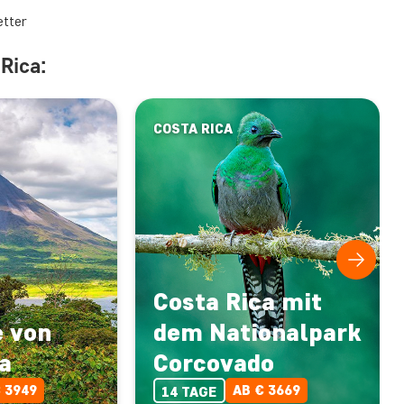
etter
Rica:
COSTA RICA
Costa Rica mit
e von
dem Nationalpark
a
Corcovado
 3949
AB € 3669
14 TAGE