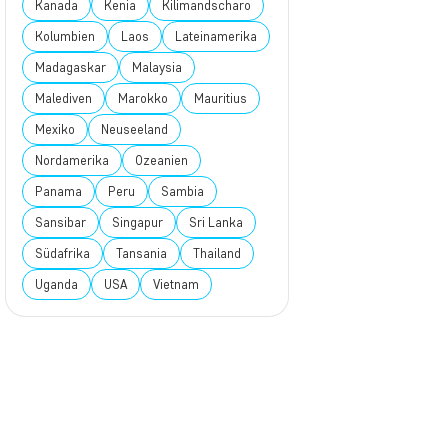
Kanada
Kenia
Kilimandscharo
Kolumbien
Laos
Lateinamerika
Madagaskar
Malaysia
Malediven
Marokko
Mauritius
Mexiko
Neuseeland
Nordamerika
Ozeanien
Panama
Peru
Sambia
Sansibar
Singapur
Sri Lanka
Südafrika
Tansania
Thailand
Uganda
USA
Vietnam