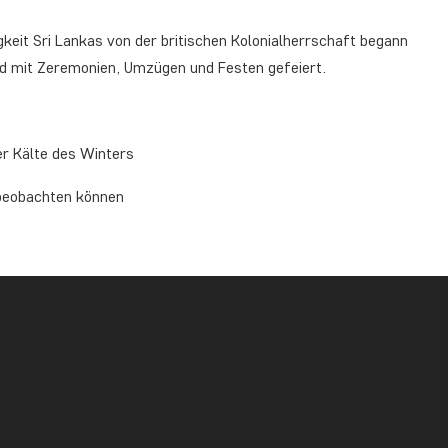
igkeit Sri Lankas von der britischen Kolonialherrschaft begann
d mit Zeremonien, Umzügen und Festen gefeiert.
r Kälte des Winters
 beobachten können
nka:
SRI LANKA