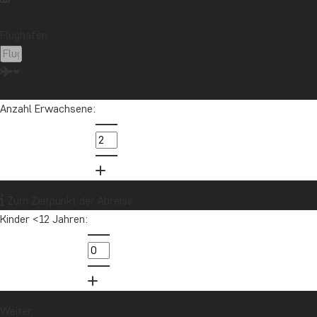
Flughafen:
Möchten Sie Reiseinspirationen und
Neuigkeiten erhalten?
Melden Sie sich für unseren Newsletter an
und nehmen Sie an der Verlosung für eine
Anzahl Erwachsene:
Reisegutschrift im Wert von 1.000 € teil!
Jetzt anmelden
Zum Zeitpunkt der Abreise
Kinder <12 Jahren:
Weiter