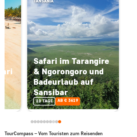
TANSANIA
Safari im Tarangire
fari
& Ngorongoro und
Badeurlaub auf
Sansibar
AB € 3619
10 TAGE
TourCompass – Vom Touristen zum Reisenden