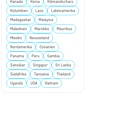
Kanada
Kenia
Kilimandscharo
Kolumbien
Laos
Lateinamerika
Madagaskar
Malaysia
Malediven
Marokko
Mauritius
Mexiko
Neuseeland
Nordamerika
Ozeanien
Panama
Peru
Sambia
Sansibar
Singapur
Sri Lanka
Südafrika
Tansania
Thailand
Uganda
USA
Vietnam