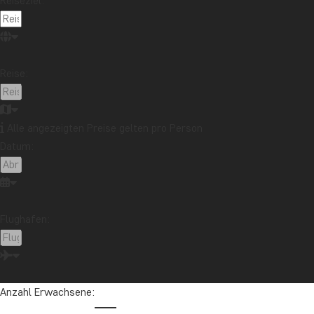
Reiseziel:
Reise:
Alle angezeigten Preise gelten pro Person
Datum:
Flughafen:
Anzahl Erwachsene:
Der Uluru-Kata-Tjuta-Nationalpark, der früher unter dem Namen