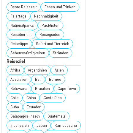
Beste Reisezeit
Essen und Trinken
Feiertage
Nachhaltigkeit
Nationalparks
Packlisten
Reisebericht
Reiseguides
Reisetipps
Safari und Tierreich
Sehenswürdigkeiten
Stränden
Reiseziel
Afrika
Argentinien
Asien
Australien
Bali
Borneo
Botswana
Brasilien
Cape Town
Chile
China
Costa Rica
Cuba
Ecuador
Galapagos-Inseln
Guatemala
Indonesien
Japan
Kambodscha