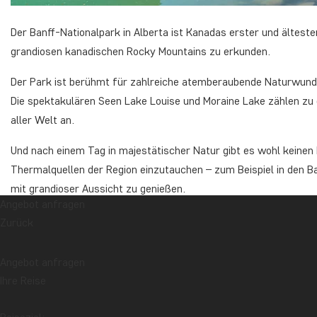
Der Banff-Nationalpark in Alberta ist Kanadas erster und ältest
grandiosen kanadischen Rocky Mountains zu erkunden.
Der Park ist berühmt für zahlreiche atemberaubende Naturwunde
Die spektakulären Seen Lake Louise und Moraine Lake zählen zu
aller Welt an.
Und nach einem Tag in majestätischer Natur gibt es wohl keinen 
Thermalquellen der Region einzutauchen – zum Beispiel in den B
mit grandioser Aussicht zu genießen.
Angebot anfragen
Den Banff-Nationalpark erleben Sie auf
dieser Reise
– neben weit
Zurück
4) Uluru-Kata-Tjuta-Nationalpark, Austra
Angebot anfragen
Ihre Reise