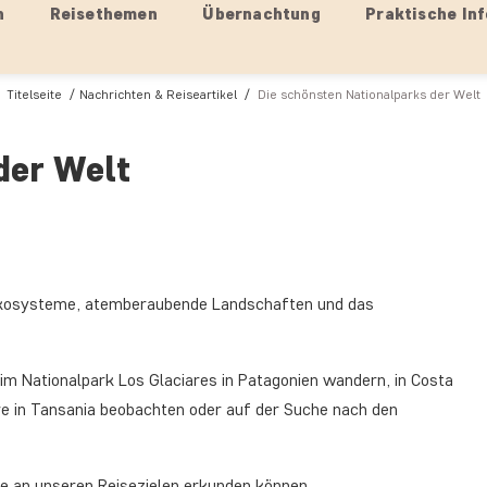
n
Reisethemen
Übernachtung
Praktische Inf
Titelseite
Nachrichten & Reiseartikel
Die schönsten Nationalparks der Welt
der Welt
 Ökosysteme, atemberaubende Landschaften und das
im Nationalpark Los Glaciares in Patagonien wandern, in Costa
ere in Tansania beobachten oder auf der Suche nach den
ie an unseren Reisezielen erkunden können.