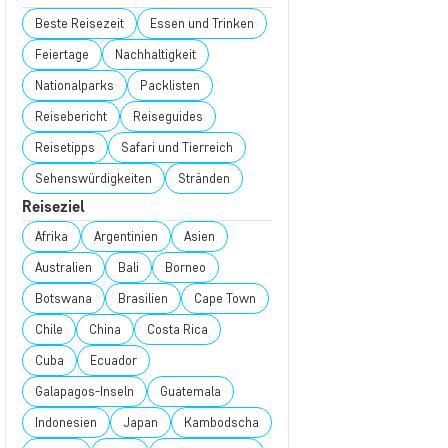
Beste Reisezeit
Essen und Trinken
Feiertage
Nachhaltigkeit
Nationalparks
Packlisten
Reisebericht
Reiseguides
Reisetipps
Safari und Tierreich
Sehenswürdigkeiten
Stränden
Reiseziel
Afrika
Argentinien
Asien
Australien
Bali
Borneo
Botswana
Brasilien
Cape Town
Chile
China
Costa Rica
Cuba
Ecuador
Galapagos-Inseln
Guatemala
Indonesien
Japan
Kambodscha