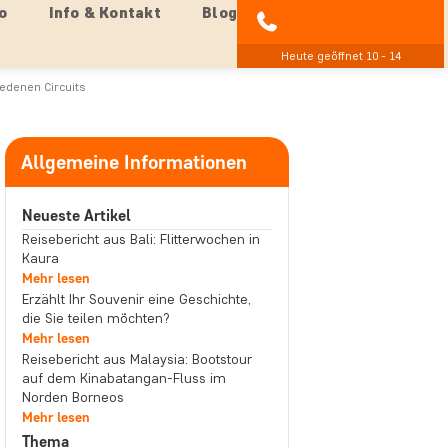
o
Info & Kontakt
Blog
04193 809 4515
Heute geöffnet 10 - 14
iedenen Circuits
Allgemeine Informationen
Neueste Artikel
Reisebericht aus Bali: Flitterwochen in
Kaura
Mehr lesen
Erzählt Ihr Souvenir eine Geschichte,
die Sie teilen möchten?
Mehr lesen
Reisebericht aus Malaysia: Bootstour
auf dem Kinabatangan-Fluss im
Norden Borneos
Mehr lesen
Thema