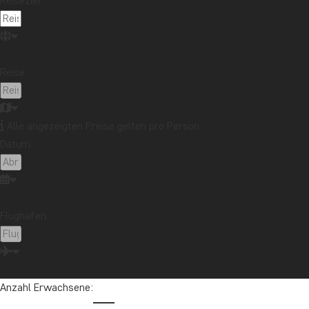
Reiseziel:
Reise:
Alle angezeigten Preise gelten pro Person
Rundgang 2 führt Sie an den bedeutendsten Sehenswürdigkeiten
Datum:
im Stadtbereich bis zu den atemberaubenden Aussichtspunkten d
Ihnen den umfassendsten Eindruck der Anlage.
Rundgang 2 lässt sich über zwei verschiedene Routen erkunden.
Flughafen:
sich daher stark. Sie sind das ganze Jahr über geöffnet.
Die Routen des Rundgangs 2 zählen zu den beliebtesten in Machu 
oberen Bereiche der Anlage führen. Zudem wird für Rundgang 2 d
Anzahl Erwachsene:
Rundgang 3 – Die königlichen Routen