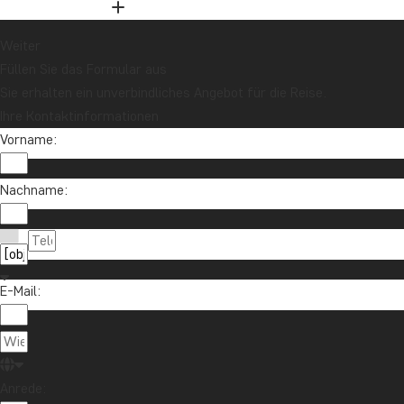
und nehmen Sie an der Verlosung für eine
Reisegutschrift im Wert von 1.000 € teil!
Weiter
Füllen Sie das Formular aus
Sie erhalten ein unverbindliches Angebot für die Reise.
Jetzt anmelden
Ihre Kontaktinformationen
Vorname:
Nachname:
E-Mail:
Kontaktieren Sie uns
04193 809 4515
Über TourCompass
info@tourcompass.de
Anrede:
TourCompass GmbH
Informationen