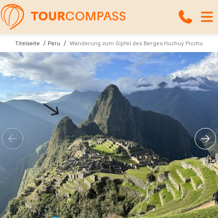
Titelseite
Peru
Wanderung zum Gipfel des Berges Huchuy Picchu