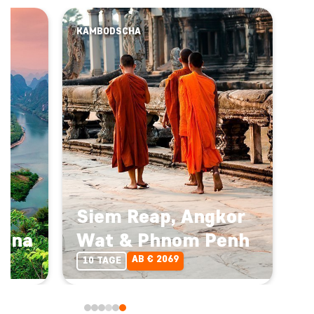
KAMBODSCHA
Siem Reap, Angkor
hina
Wat & Phnom Penh
AB € 2069
10 TAGE