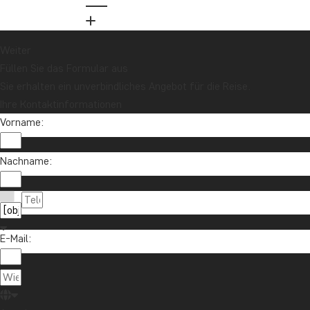
und nehmen Sie an der Verlosung für eine
Reisegutschrift im Wert von 1.000 € teil!
Weiter
Füllen Sie das Formular aus
Jetzt anmelden
Sie erhalten ein unverbindliches Angebot für die Reise.
Ihre Kontaktinformationen
Vorname:
Nachname:
E-Mail:
Kontaktieren Sie uns
04193 809 4515
Über TourCompass
info@tourcompass.de
TourCompass GmbH
Informationen