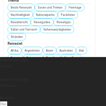
Thema
Beste Reisezeit
Essen und Trinken
Feiertage
Nachhaltigkeit
Nationalparks
Packlisten
Reisebericht
Reiseguides
Reisetipps
Safari und Tierreich
Sehenswürdigkeiten
Stränden
Reiseziel
Afrika
Argentinien
Asien
Australien
Bali
Borneo
Botswana
Brasilien
Cape Town
Angebot anfragen
Chile
China
Costa Rica
Cuba
Ecuador
Zurück
Galapagos-Inseln
Guatemala
Indonesien
Angebot anfragen
Japan
Kambodscha
Kanada
Kenia
Ihre Reise
Kilimandscharo
Kolumbien
Laos
Lateinamerika
Madagaskar
Malaysia
Reiseziel:
Malediven
Marokko
Mauritius
Mexiko