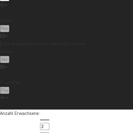
Neuseeland
Nordamerika
Ozeanien
Panama
Peru
Sambia
Sansibar
Singapur
Reise:
Sri Lanka
Südafrika
Tansania
Thailand
Uganda
USA
Vietnam
Alle angezeigten Preise gelten pro Person
Datum:
Möchten Sie Reiseinspirationen und
Neuigkeiten erhalten?
Melden Sie sich für unseren Newsletter an
Flughafen:
und nehmen Sie an der Verlosung für eine
Reisegutschrift im Wert von 1.000 € teil!
Jetzt anmelden
Anzahl Erwachsene: