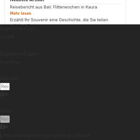
Reisebericht aus Bali: Flitterwochen in Kaura
Mehr lesen
Erzählt Ihr Souvenir eine Geschichte, die Sie teilen
möchten?
Angebot anfragen
Mehr lesen
Zurück
Reisebericht aus Malaysia: Bootstour auf dem
Kinabatangan-Fluss im Norden Borneos
Mehr lesen
Angebot anfragen
Thema
Ihre Reise
Beste Reisezeit
Essen und Trinken
Feiertage
Nachhaltigkeit
Nationalparks
Packlisten
Reiseziel:
Reisebericht
Reiseguides
Reisetipps
Safari und Tierreich
Sehenswürdigkeiten
Stränden
Reise:
Reiseziel
Afrika
Argentinien
Asien
Australien
Bali
Borneo
Botswana
Brasilien
Cape Town
Alle angezeigten Preise gelten pro Person