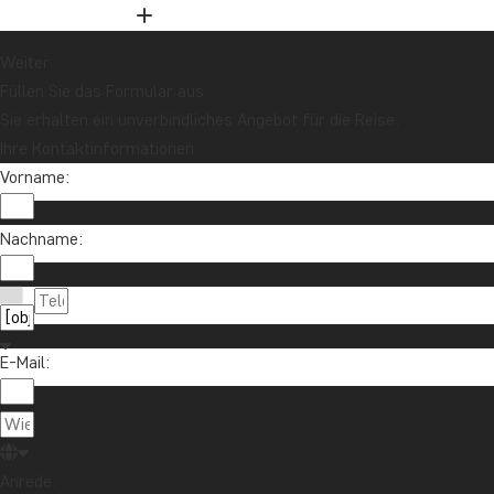
und nehmen Sie an der Verlosung für eine
Reisegutschrift im Wert von 1.000 € teil!
Weiter
Füllen Sie das Formular aus
Sie erhalten ein unverbindliches Angebot für die Reise.
Jetzt anmelden
Ihre Kontaktinformationen
Vorname:
Nachname:
E-Mail:
Kontaktieren Sie uns
04193 809 4515
Über TourCompass
info@tourcompass.de
Anrede:
TourCompass GmbH