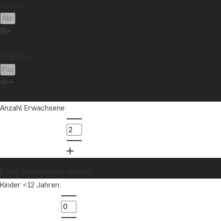
Datum:
Chile
China
Costa Rica
Cuba
Ecuador
Galapagos-Inseln
Guatemala
Indonesien
Japan
Kambodscha
Kanada
Kenia
Kilimandscharo
Kolumbien
Laos
Flughafen:
Lateinamerika
Madagaskar
Malaysia
Malediven
Marokko
Mauritius
Mexiko
Neuseeland
Nordamerika
Ozeanien
Panama
Anzahl Erwachsene:
Peru
Sambia
Sansibar
Singapur
Sri Lanka
Südafrika
Tansania
Thailand
Uganda
USA
Vietnam
Zum Zeitpunkt der Abreise
Kinder <12 Jahren:
Möchten Sie Reiseinspirationen und
Neuigkeiten erhalten?
Melden Sie sich für unseren Newsletter an