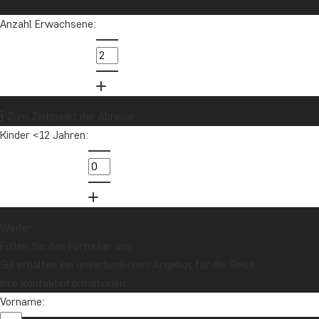
Reisegutschrift im Wert von 1.000 € teil!
Anzahl Erwachsene:
Jetzt anmelden
Zum Zeitpunkt der Abreise
Kinder <12 Jahren:
Kontaktieren Sie uns
Weiter
Füllen Sie das Formular aus
04193 809 4515
Über TourCompass
Sie erhalten ein unverbindliches Angebot für die Reise.
info@tourcompass.de
Ihre Kontaktinformationen
TourCompass GmbH
Informationen
Vorname:
Mo.-Do.: 10-16 | Fr.: 10-14
Gartenstraße 2