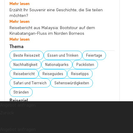
Mehr lesen
Erzählt Ihr Souvenir eine Geschichte, die Sie teilen
möchten?
Mehr lesen
Reisebericht aus Malaysia: Bootstour auf dem
Kinabatangan-Fluss im Norden Borneos
Mehr lesen
Thema
Beste Reisezeit
Essen und Trinken
Feiertage
Nachhaltigkeit
Nationalparks
Packlisten
Reisebericht
Reiseguides
Reisetipps
Safari und Tierreich
Sehenswürdigkeiten
Stränden
Reiseziel
Angebot anfragen
Afrika
Argentinien
Asien
Australien
Bali
Zurück
Borneo
Botswana
Brasilien
Cape Town
Chile
China
Costa Rica
Cuba
Ecuador
Angebot anfragen