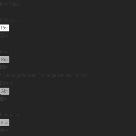
Ihre Reise
Galapagos-Inseln
Guatemala
Indonesien
Japan
Kambodscha
Kanada
Kenia
Reiseziel:
Kilimandscharo
Kolumbien
Laos
Lateinamerika
Madagaskar
Malaysia
Malediven
Marokko
Mauritius
Mexiko
Reise:
Neuseeland
Nordamerika
Ozeanien
Panama
Peru
Sambia
Sansibar
Singapur
Sri Lanka
Südafrika
Tansania
Thailand
Alle angezeigten Preise gelten pro Person
Uganda
USA
Vietnam
Datum:
Möchten Sie Reiseinspirationen und
Flughafen:
Neuigkeiten erhalten?
Melden Sie sich für unseren Newsletter an
und nehmen Sie an der Verlosung für eine