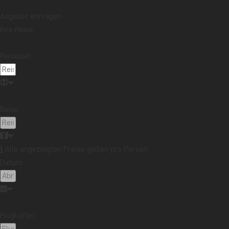
Kinabatangan-Fluss im Norden Borneos
Mehr lesen
Angebot anfragen
Thema
Ihre Reise
Beste Reisezeit
Essen und Trinken
Feiertage
Nachhaltigkeit
Nationalparks
Packlisten
Reiseziel:
Reisebericht
Reiseguides
Reisetipps
Safari und Tierreich
Sehenswürdigkeiten
Stränden
Reise:
Reiseziel
Afrika
Argentinien
Asien
Australien
Bali
Borneo
Botswana
Brasilien
Cape Town
Alle angezeigten Preise gelten pro Person
Datum:
Chile
China
Costa Rica
Cuba
Ecuador
Galapagos-Inseln
Guatemala
Indonesien
Japan
Kambodscha
Kanada
Kenia
Kilimandscharo
Kolumbien
Laos
Flughafen:
Lateinamerika
Madagaskar
Malaysia