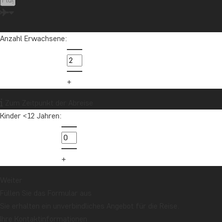
Malediven
Marokko
Mauritius
Mexiko
Neuseeland
Nordamerika
Ozeanien
Panama
Anzahl Erwachsene:
Peru
Sambia
Sansibar
Singapur
Sri Lanka
Südafrika
Tansania
Thailand
Uganda
USA
Vietnam
Zum Zeitpunkt der Abreise
Kinder <12 Jahren:
Möchten Sie Reiseinspirationen und
Neuigkeiten erhalten?
Melden Sie sich für unseren Newsletter an
und nehmen Sie an der Verlosung für eine
Reisegutschrift im Wert von 1.000 € teil!
Weiter
Füllen Sie das Formular aus
Sie erhalten ein unverbindliches Angebot für die Reise.
Jetzt anmelden
Ihre Kontaktinformationen