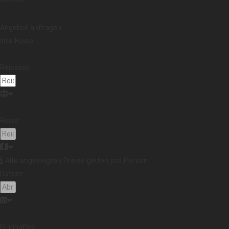
Reisebericht aus Malaysia: Bootstour auf dem
Kinabatangan-Fluss im Norden Borneos
Mehr lesen
Angebot anfragen
Thema
Ihre Reise
Beste Reisezeit
Essen und Trinken
Feiertage
Nachhaltigkeit
Nationalparks
Packlisten
Reiseziel:
Reisebericht
Reiseguides
Reisetipps
Safari und Tierreich
Sehenswürdigkeiten
Stränden
Reise:
Reiseziel
Afrika
Argentinien
Asien
Australien
Bali
Borneo
Botswana
Brasilien
Cape Town
Alle angezeigten Preise gelten pro Person
Datum:
Chile
China
Costa Rica
Cuba
Ecuador
Galapagos-Inseln
Guatemala
Indonesien
Japan
Kambodscha
Kanada
Kenia
Kilimandscharo
Kolumbien
Laos
Flughafen: