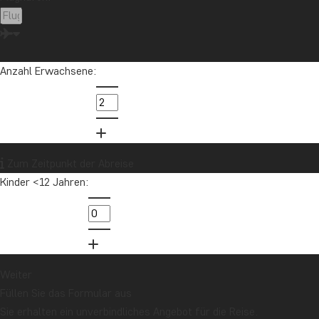
Lateinamerika
Madagaskar
Malaysia
Malediven
Marokko
Mauritius
Mexiko
Neuseeland
Nordamerika
Ozeanien
Panama
Anzahl Erwachsene:
Peru
Sambia
Sansibar
Singapur
Sri Lanka
Südafrika
Tansania
Thailand
Uganda
USA
Vietnam
Zum Zeitpunkt der Abreise
Kinder <12 Jahren:
Möchten Sie Reiseinspirationen und
Neuigkeiten erhalten?
Melden Sie sich für unseren Newsletter an
und nehmen Sie an der Verlosung für eine
Reisegutschrift im Wert von 1.000 € teil!
Weiter
Füllen Sie das Formular aus
Sie erhalten ein unverbindliches Angebot für die Reise.
Jetzt anmelden