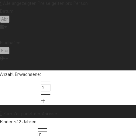
Borneo
Botswana
Brasilien
Cape Town
Alle angezeigten Preise gelten pro Person
Datum:
Chile
China
Costa Rica
Cuba
Ecuador
Galapagos-Inseln
Guatemala
Indonesien
Japan
Kambodscha
Kanada
Kenia
Kilimandscharo
Kolumbien
Laos
Flughafen:
Lateinamerika
Madagaskar
Malaysia
Malediven
Marokko
Mauritius
Mexiko
Neuseeland
Nordamerika
Ozeanien
Panama
Anzahl Erwachsene:
Peru
Sambia
Sansibar
Singapur
Sri Lanka
Südafrika
Tansania
Thailand
Uganda
USA
Vietnam
Zum Zeitpunkt der Abreise
Kinder <12 Jahren:
Möchten Sie Reiseinspirationen und
Neuigkeiten erhalten?