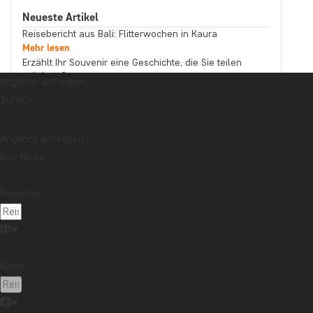
Neueste Artikel
Reisebericht aus Bali: Flitterwochen in Kaura
Mehr lesen
Erzählt Ihr Souvenir eine Geschichte, die Sie teilen
möchten?
Angebot anfragen
Mehr lesen
Zurück
Reisebericht aus Malaysia: Bootstour auf dem
Kinabatangan-Fluss im Norden Borneos
Mehr lesen
Angebot anfragen
Thema
Ihre Reise
Beste Reisezeit
Essen und Trinken
Feiertage
Nachhaltigkeit
Nationalparks
Packlisten
Reiseziel:
Reisebericht
Reiseguides
Reisetipps
Safari und Tierreich
Sehenswürdigkeiten
Stränden
Reise:
Reiseziel
Afrika
Argentinien
Asien
Australien
Bali