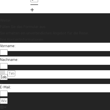
Melden Sie sich für unseren Newsletter an
und nehmen Sie an der Verlosung für eine
Reisegutschrift im Wert von 1.000 € teil!
Weiter
Füllen Sie das Formular aus
Sie erhalten ein unverbindliches Angebot für die Reise.
Jetzt anmelden
Ihre Kontaktinformationen
Vorname:
Nachname:
E-Mail:
Kontaktieren Sie uns
04193 809 4515
Über TourCompass