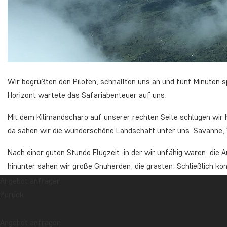
Wir begrüßten den Piloten, schnallten uns an und fünf Minuten 
Horizont wartete das Safariabenteuer auf uns.
Mit dem Kilimandscharo auf unserer rechten Seite schlugen wir K
da sahen wir die wunderschöne Landschaft unter uns. Savanne, W
Nach einer guten Stunde Flugzeit, in der wir unfähig waren, die
hinunter sahen wir große Gnuherden, die grasten. Schließlich k
langen Schotterweg. Eine Herde Zebras stob davon, als das klein
Angebot anfragen
Lebensraum landete.
Zurück
Wenige Minuten später stiegen wir am Schotterweg aus. Wir wa
Angebot anfragen