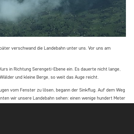
später verschwand die Landebahn unter uns. Vor uns am
urs in Richtung Serengeti-Ebene ein. Es dauerte nicht lange,
älder und kleine Berge, so weit das Auge reicht.
 Augen vom Fenster zu lösen, begann der Sinkflug. Auf dem Weg
onnten wir unsere Landebahn sehen: einen wenige hundert Meter
e Flugzeug sie erschreckte, das nun mitten in ihrem
ren mitten im Serengeti-Nationalpark gelandet. Nun mussten