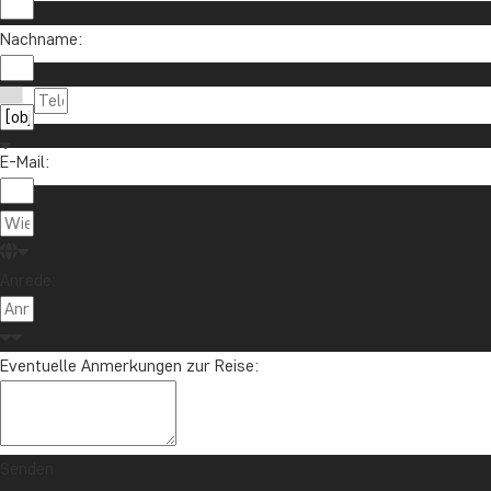
Nachname:
Möchten Sie Reiseinspirationen und Neuigkeiten 
Melden Sie sich für unseren Newsletter an und nehmen Sie an d
E-Mail:
Über TourC
Anrede:
TourCompas
04193 809 4515
Gartenstraße
info@tourcompass.de
Eventuelle Anmerkungen zur Reise:
DE-24558 Hen
Mo.-Do.: 10-16 | Fr.: 10-14
St-Nr.: 11 29
Deutschland
Senden