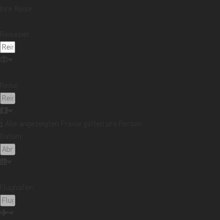
wir nur noch zu unserem Safariauto und unserem Chauffeur gehe
Ihre Reise
Reiseziel:
Reise:
Alle angezeigten Preise gelten pro Person
Datum:
Flughafen: