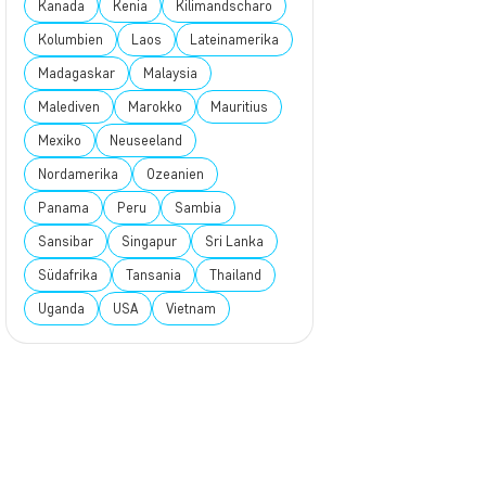
Kanada
Kenia
Kilimandscharo
Kolumbien
Laos
Lateinamerika
Madagaskar
Malaysia
Malediven
Marokko
Mauritius
Mexiko
Neuseeland
Nordamerika
Ozeanien
Panama
Peru
Sambia
Sansibar
Singapur
Sri Lanka
Südafrika
Tansania
Thailand
Uganda
USA
Vietnam