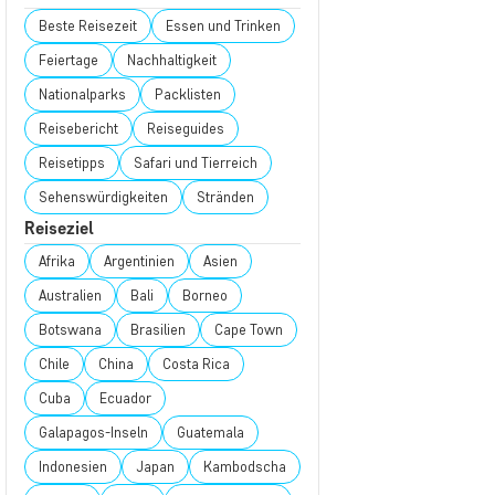
Beste Reisezeit
Essen und Trinken
Feiertage
Nachhaltigkeit
Nationalparks
Packlisten
Reisebericht
Reiseguides
Reisetipps
Safari und Tierreich
Sehenswürdigkeiten
Stränden
Reiseziel
Afrika
Argentinien
Asien
Australien
Bali
Borneo
Botswana
Brasilien
Cape Town
Chile
China
Costa Rica
Cuba
Ecuador
Galapagos-Inseln
Guatemala
Indonesien
Japan
Kambodscha