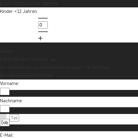
Zum Zeitpunkt der Abreise
Kinder <12 Jahren:
Möchten Sie Reiseinspirationen und
Neuigkeiten erhalten?
Melden Sie sich für unseren Newsletter an
und nehmen Sie an der Verlosung für eine
Reisegutschrift im Wert von 1.000 € teil!
Weiter
Füllen Sie das Formular aus
Sie erhalten ein unverbindliches Angebot für die Reise.
Jetzt anmelden
Ihre Kontaktinformationen
Vorname:
Nachname:
E-Mail: