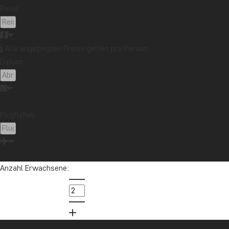
Stränden
Reise:
Reiseziel
Afrika
Argentinien
Asien
Australien
Bali
Borneo
Botswana
Brasilien
Cape Town
Alle angezeigten Preise gelten pro Person
Datum:
Chile
China
Costa Rica
Cuba
Ecuador
Galapagos-Inseln
Guatemala
Indonesien
Japan
Kambodscha
Kanada
Kenia
Kilimandscharo
Kolumbien
Laos
Flughafen:
Lateinamerika
Madagaskar
Malaysia
Malediven
Marokko
Mauritius
Mexiko
Neuseeland
Nordamerika
Ozeanien
Panama
Anzahl Erwachsene:
Peru
Sambia
Sansibar
Singapur
Sri Lanka
Südafrika
Tansania
Thailand
Uganda
USA
Vietnam