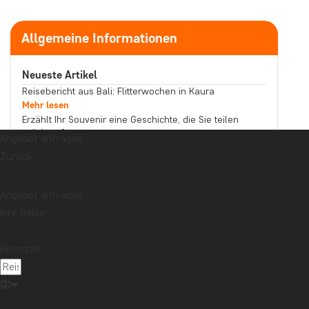
Allgemeine Informationen
Neueste Artikel
Reisebericht aus Bali: Flitterwochen in Kaura
Mehr lesen
Erzählt Ihr Souvenir eine Geschichte, die Sie teilen
möchten?
Angebot anfragen
Mehr lesen
Zurück
Reisebericht aus Malaysia: Bootstour auf dem
Kinabatangan-Fluss im Norden Borneos
Mehr lesen
Angebot anfragen
Thema
Ihre Reise
Beste Reisezeit
Essen und Trinken
Feiertage
Nachhaltigkeit
Nationalparks
Packlisten
Reiseziel:
Reisebericht
Reiseguides
Reisetipps
Safari und Tierreich
Sehenswürdigkeiten