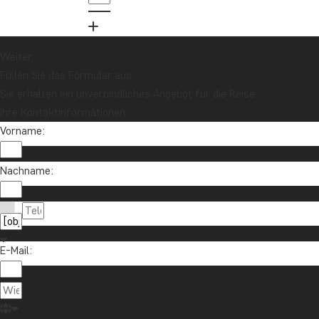
Melden Sie sich für unseren Newsletter an
und nehmen Sie an der Verlosung für eine
Reisegutschrift im Wert von 1.000 € teil!
Weiter
Füllen Sie das Formular aus
Sie erhalten ein unverbindliches Angebot für die Reise.
Jetzt anmelden
Ihre Kontaktinformationen
Vorname:
Nachname:
E-Mail:
Kontaktieren Sie uns
04193 809 4515
Über TourCompass