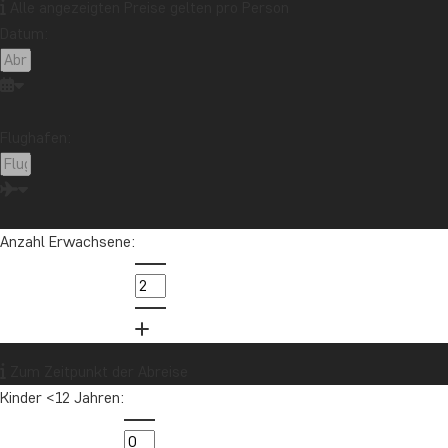
Borneo
Botswana
Brasilien
Cape Town
Alle angezeigten Preise gelten pro Person
Datum:
Chile
China
Costa Rica
Cuba
Ecuador
Galapagos-Inseln
Guatemala
Indonesien
Japan
Kambodscha
Kanada
Kenia
Kilimandscharo
Kolumbien
Laos
Flughafen:
Lateinamerika
Madagaskar
Malaysia
Malediven
Marokko
Mauritius
Mexiko
Neuseeland
Nordamerika
Ozeanien
Panama
Anzahl Erwachsene:
Peru
Sambia
Sansibar
Singapur
Sri Lanka
Südafrika
Tansania
Thailand
Uganda
USA
Vietnam
Zum Zeitpunkt der Abreise
Kinder <12 Jahren:
Möchten Sie Reiseinspirationen und
Neuigkeiten erhalten?