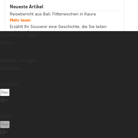
Neueste Artikel
Reisebericht aus Bali: Flitterwochen in Kaura
Mehr lesen
Erzählt Ihr Souvenir eine Geschichte, die Sie teilen
möchten?
Angebot anfragen
Mehr lesen
Zurück
Reisebericht aus Malaysia: Bootstour auf dem
Kinabatangan-Fluss im Norden Borneos
Mehr lesen
Angebot anfragen
Thema
Ihre Reise
Beste Reisezeit
Essen und Trinken
Feiertage
Nachhaltigkeit
Nationalparks
Packlisten
Reiseziel:
Reisebericht
Reiseguides
Reisetipps
Safari und Tierreich
Sehenswürdigkeiten
Stränden
Reise:
Reiseziel
Afrika
Argentinien
Asien
Australien
Bali