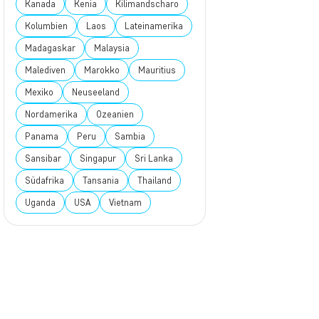
Kanada
Kenia
Kilimandscharo
Kolumbien
Laos
Lateinamerika
Madagaskar
Malaysia
Malediven
Marokko
Mauritius
Mexiko
Neuseeland
Nordamerika
Ozeanien
Panama
Peru
Sambia
Sansibar
Singapur
Sri Lanka
Südafrika
Tansania
Thailand
Uganda
USA
Vietnam