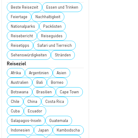
Beste Reisezeit
Essen und Trinken
Feiertage
Nachhaltigkeit
Nationalparks
Packlisten
Reisebericht
Reiseguides
Reisetipps
Safari und Tierreich
Sehenswürdigkeiten
Stränden
Reiseziel
Afrika
Argentinien
Asien
Australien
Bali
Borneo
Botswana
Brasilien
Cape Town
Chile
China
Costa Rica
Cuba
Ecuador
Galapagos-Inseln
Guatemala
Indonesien
Japan
Kambodscha