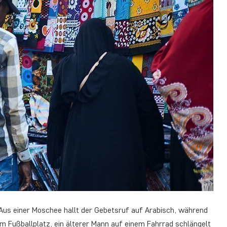
 Aus einer Moschee hallt der Gebetsruf auf Arabisch, während
m Fußballplatz, ein älterer Mann auf einem Fahrrad schlängelt