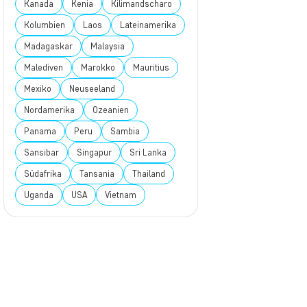
Kanada
Kenia
Kilimandscharo
Kolumbien
Laos
Lateinamerika
Madagaskar
Malaysia
Malediven
Marokko
Mauritius
Mexiko
Neuseeland
Nordamerika
Ozeanien
Panama
Peru
Sambia
Sansibar
Singapur
Sri Lanka
Südafrika
Tansania
Thailand
Uganda
USA
Vietnam