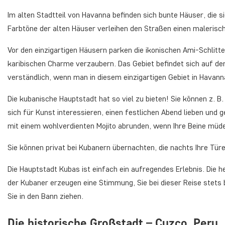
Im alten Stadtteil von Havanna befinden sich bunte Häuser, die 
Farbtöne der alten Häuser verleihen den Straßen einen malerisc
Vor den einzigartigen Häusern parken die ikonischen Ami-Schlitt
karibischen Charme verzaubern. Das Gebiet befindet sich auf de
verständlich, wenn man in diesem einzigartigen Gebiet in Havann
Die kubanische Hauptstadt hat so viel zu bieten! Sie können z. B
sich für Kunst interessieren, einen festlichen Abend lieben und
mit einem wohlverdienten Mojito abrunden, wenn Ihre Beine müd
Sie können privat bei Kubanern übernachten, die nachts Ihre Tü
Die Hauptstadt Kubas ist einfach ein aufregendes Erlebnis. Di
der Kubaner erzeugen eine Stimmung, Sie bei dieser Reise stets 
Sie in den Bann ziehen.
Die historische Großstadt – Cuzco, Peru