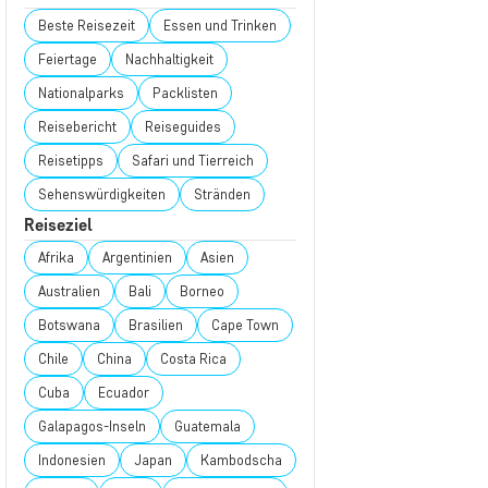
Beste Reisezeit
Essen und Trinken
Feiertage
Nachhaltigkeit
Nationalparks
Packlisten
Reisebericht
Reiseguides
Reisetipps
Safari und Tierreich
Sehenswürdigkeiten
Stränden
Reiseziel
Afrika
Argentinien
Asien
Australien
Bali
Borneo
Botswana
Brasilien
Cape Town
Chile
China
Costa Rica
Cuba
Ecuador
Galapagos-Inseln
Guatemala
Indonesien
Japan
Kambodscha