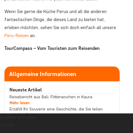
Wenn Sie gerne die Küche Perus und all die anderen
fantastischen Dinge, die dieses Land zu bieten hat,
erleben möchten, sehen Sie sich doch einfach all unsere
Peru-Reisen
an.
TourCompass – Vom Touristen zum Reisenden
Allgemeine Informationen
Neueste Artikel
Reisebericht aus Bali: Flitterwochen in Kaura
Mehr lesen
Erzählt Ihr Souvenir eine Geschichte, die Sie teilen
möchten?
Angebot anfragen
Mehr lesen
Zurück
Reisebericht aus Malaysia: Bootstour auf dem
Kinabatangan-Fluss im Norden Borneos