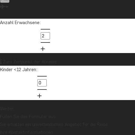
Malediven
Marokko
Mauritius
Mexiko
Neuseeland
Nordamerika
Ozeanien
Panama
Anzahl Erwachsene:
Peru
Sambia
Sansibar
Singapur
Sri Lanka
Südafrika
Tansania
Thailand
Uganda
USA
Vietnam
Zum Zeitpunkt der Abreise
Kinder <12 Jahren:
Möchten Sie Reiseinspirationen und
Neuigkeiten erhalten?
Melden Sie sich für unseren Newsletter an
und nehmen Sie an der Verlosung für eine
Reisegutschrift im Wert von 1.000 € teil!
Weiter
Füllen Sie das Formular aus
Sie erhalten ein unverbindliches Angebot für die Reise.
Jetzt anmelden
Ihre Kontaktinformationen