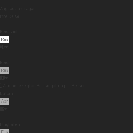
Mehr lesen
Angebot anfragen
Thema
Ihre Reise
Beste Reisezeit
Essen und Trinken
Feiertage
Nachhaltigkeit
Nationalparks
Packlisten
Reiseziel:
Reisebericht
Reiseguides
Reisetipps
Safari und Tierreich
Sehenswürdigkeiten
Stränden
Reise:
Reiseziel
Afrika
Argentinien
Asien
Australien
Bali
Borneo
Botswana
Brasilien
Cape Town
Alle angezeigten Preise gelten pro Person
Datum:
Chile
China
Costa Rica
Cuba
Ecuador
Galapagos-Inseln
Guatemala
Indonesien
Japan
Kambodscha
Kanada
Kenia
Kilimandscharo
Kolumbien
Laos
Flughafen:
Lateinamerika
Madagaskar
Malaysia