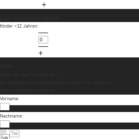
Uganda
USA
Vietnam
Zum Zeitpunkt der Abreise
Kinder <12 Jahren:
Möchten Sie Reiseinspirationen und
Neuigkeiten erhalten?
Melden Sie sich für unseren Newsletter an
und nehmen Sie an der Verlosung für eine
Reisegutschrift im Wert von 1.000 € teil!
Weiter
Füllen Sie das Formular aus
Sie erhalten ein unverbindliches Angebot für die Reise.
Jetzt anmelden
Ihre Kontaktinformationen
Vorname:
Nachname: