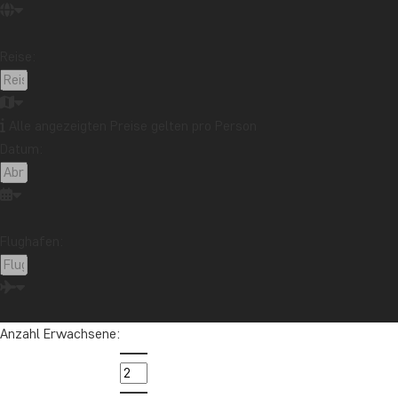
Safari und Tierreich
Sehenswürdigkeiten
Stränden
Reise:
Reiseziel
Afrika
Argentinien
Asien
Australien
Bali
Borneo
Botswana
Brasilien
Cape Town
Alle angezeigten Preise gelten pro Person
Datum:
Chile
China
Costa Rica
Cuba
Ecuador
Galapagos-Inseln
Guatemala
Indonesien
Japan
Kambodscha
Kanada
Kenia
Kilimandscharo
Kolumbien
Laos
Flughafen:
Lateinamerika
Madagaskar
Malaysia
Malediven
Marokko
Mauritius
Mexiko
Neuseeland
Nordamerika
Ozeanien
Panama
Anzahl Erwachsene:
Peru
Sambia
Sansibar
Singapur
Sri Lanka
Südafrika
Tansania
Thailand