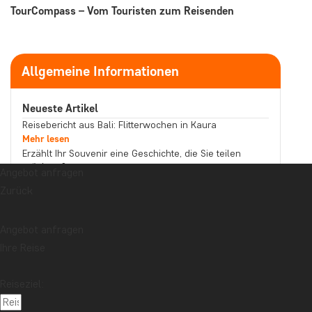
TourCompass – Vom Touristen zum Reisenden
Allgemeine Informationen
Neueste Artikel
Reisebericht aus Bali: Flitterwochen in Kaura
Mehr lesen
Erzählt Ihr Souvenir eine Geschichte, die Sie teilen
möchten?
Angebot anfragen
Mehr lesen
Zurück
Reisebericht aus Malaysia: Bootstour auf dem
Kinabatangan-Fluss im Norden Borneos
Mehr lesen
Angebot anfragen
Thema
Ihre Reise
Beste Reisezeit
Essen und Trinken
Feiertage
Nachhaltigkeit
Nationalparks
Packlisten
Reiseziel:
Reisebericht
Reiseguides
Reisetipps